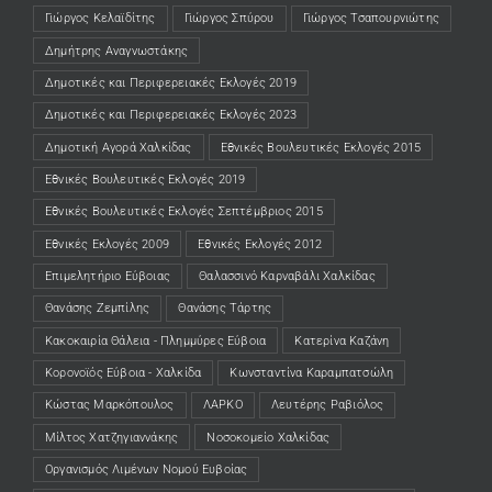
Γιώργος Κελαϊδίτης
Γιώργος Σπύρου
Γιώργος Τσαπουρνιώτης
Δημήτρης Αναγνωστάκης
Δημοτικές και Περιφερειακές Εκλογές 2019
Δημοτικές και Περιφερειακές Εκλογές 2023
Δημοτική Αγορά Χαλκίδας
Εθνικές Βουλευτικές Εκλογές 2015
Εθνικές Βουλευτικές Εκλογές 2019
Εθνικές Βουλευτικές Εκλογές Σεπτέμβριος 2015
Εθνικές Εκλογές 2009
Εθνικές Εκλογές 2012
Επιμελητήριο Εύβοιας
Θαλασσινό Καρναβάλι Χαλκίδας
Θανάσης Ζεμπίλης
Θανάσης Τάρτης
Κακοκαιρία Θάλεια - Πλημμύρες Εύβοια
Κατερίνα Καζάνη
Κορονοϊός Εύβοια - Χαλκίδα
Κωνσταντίνα Καραμπατσώλη
Κώστας Μαρκόπουλος
ΛΑΡΚΟ
Λευτέρης Ραβιόλος
Μίλτος Χατζηγιαννάκης
Νοσοκομείο Χαλκίδας
Οργανισμός Λιμένων Νομού Ευβοίας