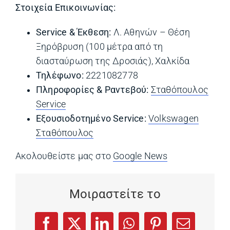
Στοιχεία Επικοινωνίας:
Service & Έκθεση:
Λ. Αθηνών – Θέση
Ξηρόβρυση (100 μέτρα από τη
διασταύρωση της Δροσιάς), Χαλκίδα
Τηλέφωνο:
2221082778
Πληροφορίες & Ραντεβού:
Σταθόπουλος
Service
(opens in a new tab)
Εξουσιοδοτημένο Service:
Volkswagen
Σταθόπουλος
(opens in a new tab)
Ακολουθείστε μας στο
Google News
(opens in a ne
Μοιραστείτε το
(opens in a new tab)
(opens in a new tab)
(opens in a new tab)
(opens in a new tab)
(opens in a new
Facebook
X
LinkedIn
WhatsApp
Pinterest
Email