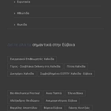
Ευρυτανία
Φθιώτιδα
Φωκίδα
Δείτε όλα τα
σημαντικά στην Εύβοια
Ενεργειακοί Επιθεωρητές Χαλκίδα
(opens in a new tab)
Γύρος - Σουβλάκια Delivery στη Χαλκίδα
(opens in a new tab)
Πίτσα Χαλκίδα
(opens in a new tab)
Δικηγόροι Χαλκίδα
(opens in a new tab)
Συμβεβλημένοι ΕΟΠΠΥ Χαλκίδα - Εύβοια
(opens in a new tab)
Bio-Mechanical Festival
Άννα Παππά
Έλενα Βάκα
Αλέξανδρος Θεοδώρου
Ανεμογγενήτριες Εύβοια
Βαγγέλης Αποστόλου
Βόρεια Εύβοια
Γιάννης Κοντζιάς