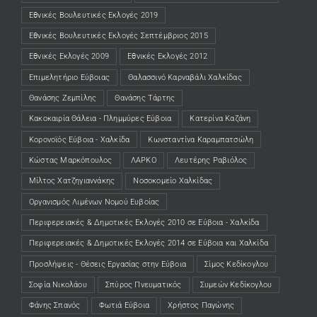
Εθνικές Βουλευτικές Εκλογές 2019
Εθνικές Βουλευτικές Εκλογές Σεπτέμβριος 2015
Εθνικές Εκλογές 2009
Εθνικές Εκλογές 2012
Επιμελητήριο Εύβοιας
Θαλασσινό Καρναβάλι Χαλκίδας
Θανάσης Ζεμπίλης
Θανάσης Τάρτης
Κακοκαιρία Θάλεια - Πλημμύρες Εύβοια
Κατερίνα Καζάνη
Κορονοϊός Εύβοια - Χαλκίδα
Κωνσταντίνα Καραμπατσώλη
Κώστας Μαρκόπουλος
ΛΑΡΚΟ
Λευτέρης Ραβιόλος
Μίλτος Χατζηγιαννάκης
Νοσοκομείο Χαλκίδας
Οργανισμός Λιμένων Νομού Ευβοίας
Περιφερειακές & Δημοτικές Εκλογές 2010 σε Εύβοια - Χαλκίδα
Περιφερειακές & Δημοτικές Εκλογές 2014 σε Εύβοια και Χαλκίδα
Προσλήψεις - Θέσεις Εργασίας στην Εύβοια
Σίμος Κεδίκογλου
Σοφία Νικολάου
Σπύρος Πνευματικός
Συμεών Κεδίκογλου
Φάνης Σπανός
Φωτιά Εύβοια
Χρήστος Παγώνης