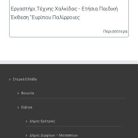
Εργαστήρι Τέχνης Χαλκίδας - Ετήσια Παιδική
Έκθεση "Ευρίπου Παλίρροιες
Περισσότερα
Στερεά Ελλάδα
Βοιωτία
Εύβοια
Δήμος Ερέτριας
Δήμος Διρφύων – Μεσσαπίων