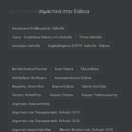
Δείτε όλα τα
σημαντικά στην Εύβοια
Ενεργειακοί Επιθεωρητές Χαλκίδα
(opens in a new tab)
Γύρος - Σουβλάκια Delivery στη Χαλκίδα
(opens in a new tab)
Πίτσα Χαλκίδα
(opens in a new tab)
Δικηγόροι Χαλκίδα
(opens in a new tab)
Συμβεβλημένοι ΕΟΠΠΥ Χαλκίδα - Εύβοια
(opens in a new tab)
Bio-Mechanical Festival
Άννα Παππά
Έλενα Βάκα
Αλέξανδρος Θεοδώρου
Ανεμογγενήτριες Εύβοια
Βαγγέλης Αποστόλου
Βόρεια Εύβοια
Γιάννης Κοντζιάς
Γιώργος Κελαϊδίτης
Γιώργος Σπύρου
Γιώργος Τσαπουρνιώτης
Δημήτρης Αναγνωστάκης
Δημοτικές και Περιφερειακές Εκλογές 2019
Δημοτικές και Περιφερειακές Εκλογές 2023
Δημοτική Αγορά Χαλκίδας
Εθνικές Βουλευτικές Εκλογές 2015