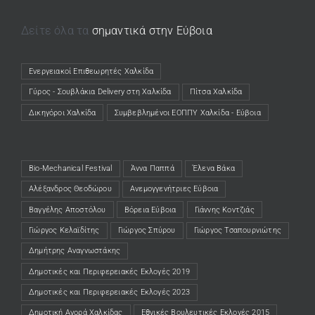
Δείτε όλα τα
σημαντικά στην Εύβοια
Ενεργειακοί Επιθεωρητές Χαλκίδα
(opens in a new tab)
Γύρος - Σουβλάκια Delivery στη Χαλκίδα
(opens in a new tab)
Πίτσα Χαλκίδα
(opens in a new tab)
Δικηγόροι Χαλκίδα
(opens in a new tab)
Συμβεβλημένοι ΕΟΠΠΥ Χαλκίδα - Εύβοια
(opens in a new tab)
Bio-Mechanical Festival
Άννα Παππά
Έλενα Βάκα
Αλέξανδρος Θεοδώρου
Ανεμογγενήτριες Εύβοια
Βαγγέλης Αποστόλου
Βόρεια Εύβοια
Γιάννης Κοντζιάς
Γιώργος Κελαϊδίτης
Γιώργος Σπύρου
Γιώργος Τσαπουρνιώτης
Δημήτρης Αναγνωστάκης
Δημοτικές και Περιφερειακές Εκλογές 2019
Δημοτικές και Περιφερειακές Εκλογές 2023
Δημοτική Αγορά Χαλκίδας
Εθνικές Βουλευτικές Εκλογές 2015