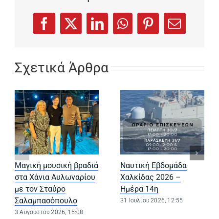
(opens in a new tab)
(opens in a new tab)
(opens in a new tab)
(opens in a new tab)
(opens in a new
Facebook
X
LinkedIn
WhatsApp
Pinterest
Email
Σχετικά Άρθρα
Μαγική μουσική βραδιά
Ναυτική Εβδομάδα
στα Χάνια Αυλωναρίου
Χαλκίδας 2026 –
με τον Σταύρο
Ημέρα 14η
Σαλαμπασόπουλο
31 Ιουλίου 2026, 12:55
3 Αυγούστου 2026, 15:08