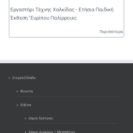
Εργαστήρι Τέχνης Χαλκίδας - Ετήσια Παιδική
Έκθεση "Ευρίπου Παλίρροιες
Περισσότερα
Στερεά Ελλάδα
Βοιωτία
Εύβοια
Δήμος Ερέτριας
Δήμος Διρφύων – Μεσσαπίων