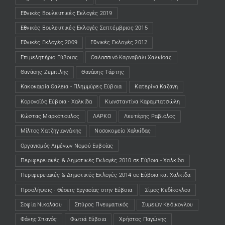
Εθνικές Βουλευτικές Εκλογές 2019
Εθνικές Βουλευτικές Εκλογές Σεπτέμβριος 2015
Εθνικές Εκλογές 2009
Εθνικές Εκλογές 2012
Επιμελητήριο Εύβοιας
Θαλασσινό Καρναβάλι Χαλκίδας
Θανάσης Ζεμπίλης
Θανάσης Τάρτης
Κακοκαιρία Θάλεια - Πλημμύρες Εύβοια
Κατερίνα Καζάνη
Κορονοϊός Εύβοια - Χαλκίδα
Κωνσταντίνα Καραμπατσώλη
Κώστας Μαρκόπουλος
ΛΑΡΚΟ
Λευτέρης Ραβιόλος
Μίλτος Χατζηγιαννάκης
Νοσοκομείο Χαλκίδας
Οργανισμός Λιμένων Νομού Ευβοίας
Περιφερειακές & Δημοτικές Εκλογές 2010 σε Εύβοια - Χαλκίδα
Περιφερειακές & Δημοτικές Εκλογές 2014 σε Εύβοια και Χαλκίδα
Προσλήψεις - Θέσεις Εργασίας στην Εύβοια
Σίμος Κεδίκογλου
Σοφία Νικολάου
Σπύρος Πνευματικός
Συμεών Κεδίκογλου
Φάνης Σπανός
Φωτιά Εύβοια
Χρήστος Παγώνης