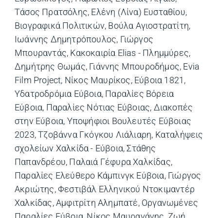
Τάσος Πρατσόλης
,
Ελένη (Λίνα) Ευσταθίου
,
Βιογραφικά Πολιτικών
,
Βούλα Αγιοστρατίτη
,
Ιωάννης Δημητρόπουλος
,
Γιώργος
Μπουραντάς
,
Κακοκαιρία Elias - Πλημμύρες
,
Δημήτρης Θωμάς
,
Γιάννης Μπουροδήμος
,
Evia
Film Project
,
Νίκος Μαυρίκος
,
Εύβοια 1821
,
Υδατροδρόμια Εύβοια
,
Παραλίες Βόρεια
Εύβοια
,
Παραλίες Νότιας Εύβοιας
,
Διακοπές
στην Εύβοια
,
Υποψήφιοι Βουλευτές Εύβοιας
2023
,
Τζοβάννα Γκόγκου Λιάλιαρη
,
Καταλήψεις
σχολείων Χαλκίδα - Εύβοια
,
Στάθης
Παπανδρέου
,
Παλαιά Γέφυρα Χαλκίδας
,
Παραλίες Ελεύθερο Κάμπινγκ Εύβοια
,
Γιώργος
Ακριώτης
,
Φεστιβάλ Ελληνικού Ντοκιμαντέρ
Χαλκίδας
,
Αμφιτρίτη Αλημπατέ
,
Οργανωμένες
Παραλίες Εύβοια
,
Νίκος Μαυραγάνης
,
Ζωή