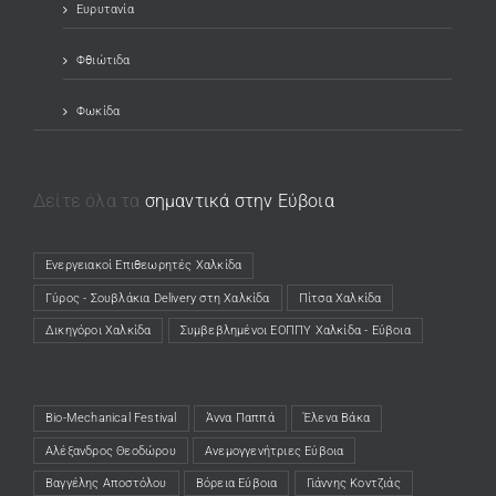
Ευρυτανία
Φθιώτιδα
Φωκίδα
Δείτε όλα τα
σημαντικά στην Εύβοια
Ενεργειακοί Επιθεωρητές Χαλκίδα
(opens in a new tab)
Γύρος - Σουβλάκια Delivery στη Χαλκίδα
(opens in a new tab)
Πίτσα Χαλκίδα
(opens in a new tab)
Δικηγόροι Χαλκίδα
(opens in a new tab)
Συμβεβλημένοι ΕΟΠΠΥ Χαλκίδα - Εύβοια
(opens in a new tab)
Bio-Mechanical Festival
Άννα Παππά
Έλενα Βάκα
Αλέξανδρος Θεοδώρου
Ανεμογγενήτριες Εύβοια
Βαγγέλης Αποστόλου
Βόρεια Εύβοια
Γιάννης Κοντζιάς