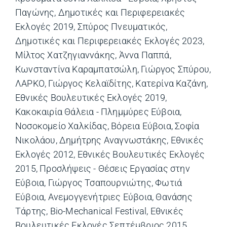
Παγώνης
,
Δημοτικές και Περιφερειακές
Εκλογές 2019
,
Σπύρος Πνευματικός
,
Δημοτικές και Περιφερειακές Εκλογές 2023
,
Μίλτος Χατζηγιαννάκης
,
Άννα Παππά
,
Κωνσταντίνα Καραμπατσώλη
,
Γιώργος Σπύρου
,
ΛΑΡΚΟ
,
Γιώργος Κελαϊδίτης
,
Κατερίνα Καζάνη
,
Εθνικές Βουλευτικές Εκλογές 2019
,
Κακοκαιρία Θάλεια - Πλημμύρες Εύβοια
,
Νοσοκομείο Χαλκίδας
,
Βόρεια Εύβοια
,
Σοφία
Νικολάου
,
Δημήτρης Αναγνωστάκης
,
Εθνικές
Εκλογές 2012
,
Εθνικές Βουλευτικές Εκλογές
2015
,
Προσλήψεις - Θέσεις Εργασίας στην
Εύβοια
,
Γιώργος Τσαπουρνιώτης
,
Φωτιά
Εύβοια
,
Ανεμογγενήτριες Εύβοια
,
Θανάσης
Τάρτης
,
Bio-Mechanical Festival
,
Εθνικές
Βουλευτικές Εκλογές Σεπτέμβριος 2015
,