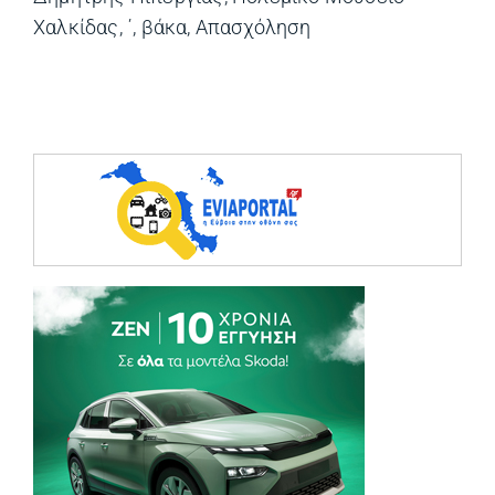
Χαλκίδας
,
΄
,
βάκα
,
Απασχόληση
(opens in a ne
(opens in a ne