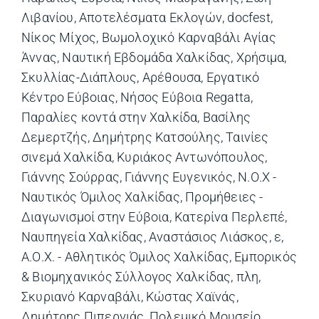
Λιβανίου
,
Αποτελέσματα Εκλογών
,
docfest
,
Νίκος Μίχος
,
Βωμολοχικό Καρναβάλι Αγίας
Άννας
,
Ναυτική Εβδομάδα Χαλκίδας
,
Χρήσιμα
,
Σκυλλίας-Διάπλους
,
Αρέθουσα
,
Εργατικό
Κέντρο Εύβοιας
,
Νήσος Εύβοια Regatta
,
Παραλίες κοντά στην Χαλκίδα
,
Βασίλης
Δεμερτζής
,
Δημήτρης Κατσούλης
,
Ταινίες
σινεμά Χαλκίδα
,
Κυριάκος Αντωνόπουλος
,
Γιάννης Σούρρας
,
Γιάννης Ευγενικός
,
Ν.Ο.Χ -
Ναυτικός Όμιλος Χαλκίδας
,
Προμήθειες -
Διαγωνισμοί στην Εύβοια
,
Κατερίνα Περλεπέ
,
Ναυπηγεία Χαλκίδας
,
Αναστάσιος Λιάσκος
,
ε
,
Α.Ο.Χ. - Αθλητικός Όμιλος Χαλκίδας
,
Εμπορικός
& Βιομηχανικός Σύλλογος Χαλκίδας
,
πλη
,
Σκυριανό Καρναβάλι
,
Κώστας Χαϊνάς
,
Δημήτρης Πιπεργιάς
,
Πολεμικό Μουσείο