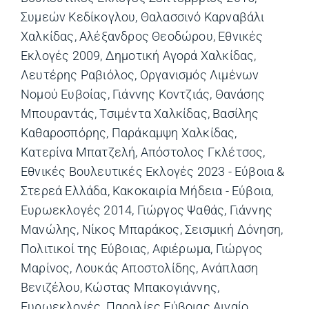
Συμεών Κεδίκογλου
,
Θαλασσινό Καρναβάλι
Χαλκίδας
,
Αλέξανδρος Θεοδώρου
,
Εθνικές
Εκλογές 2009
,
Δημοτική Αγορά Χαλκίδας
,
Λευτέρης Ραβιόλος
,
Οργανισμός Λιμένων
Νομού Ευβοίας
,
Γιάννης Κοντζιάς
,
Θανάσης
Μπουραντάς
,
Τσιμέντα Χαλκίδας
,
Βασίλης
Καθαροσπόρης
,
Παράκαμψη Χαλκίδας
,
Κατερίνα Μπατζελή
,
Απόστολος Γκλέτσος
,
Εθνικές Βουλευτικές Εκλογές 2023 - Εύβοια &
Στερεά Ελλάδα
,
Κακοκαιρία Μήδεια - Εύβοια
,
Ευρωεκλογές 2014
,
Γιώργος Ψαθάς
,
Γιάννης
Μανώλης
,
Νίκος Μπαράκος
,
Σεισμική Δόνηση
,
Πολιτικοί της Εύβοιας
,
Αφιέρωμα
,
Γιώργος
Μαρίνος
,
Λουκάς Αποστολίδης
,
Ανάπλαση
Βενιζέλου
,
Κώστας Μπακογιάννης
,
Ευρωεκλογές
,
Παραλίες Εύβοιας Αιγαίο
,