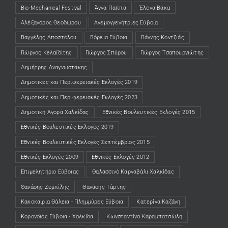
Bio-Mechanical Festival
Άννα Παππά
Έλενα Βάκα
Αλέξανδρος Θεοδώρου
Ανεμογγενήτριες Εύβοια
Βαγγέλης Αποστόλου
Βόρεια Εύβοια
Γιάννης Κοντζιάς
Γιώργος Κελαϊδίτης
Γιώργος Σπύρου
Γιώργος Τσαπουρνιώτης
Δημήτρης Αναγνωστάκης
Δημοτικές και Περιφερειακές Εκλογές 2019
Δημοτικές και Περιφερειακές Εκλογές 2023
Δημοτική Αγορά Χαλκίδας
Εθνικές Βουλευτικές Εκλογές 2015
Εθνικές Βουλευτικές Εκλογές 2019
Εθνικές Βουλευτικές Εκλογές Σεπτέμβριος 2015
Εθνικές Εκλογές 2009
Εθνικές Εκλογές 2012
Επιμελητήριο Εύβοιας
Θαλασσινό Καρναβάλι Χαλκίδας
Θανάσης Ζεμπίλης
Θανάσης Τάρτης
Κακοκαιρία Θάλεια - Πλημμύρες Εύβοια
Κατερίνα Καζάνη
Κορονοϊός Εύβοια - Χαλκίδα
Κωνσταντίνα Καραμπατσώλη