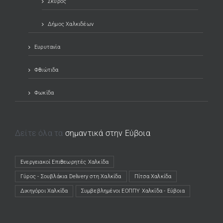
Σκύρος
Δήμος Χαλκιδέων
Ευρυτανία
Φθιώτιδα
Φωκίδα
Δείτε όλα τα
σημαντικά στην Εύβοια
Ενεργειακοί Επιθεωρητές Χαλκίδα
(opens in a new tab)
Γύρος - Σουβλάκια Delivery στη Χαλκίδα
(opens in a new tab)
Πίτσα Χαλκίδα
(opens in a new tab)
Δικηγόροι Χαλκίδα
(opens in a new tab)
Συμβεβλημένοι ΕΟΠΠΥ Χαλκίδα - Εύβοια
(opens in a new tab)