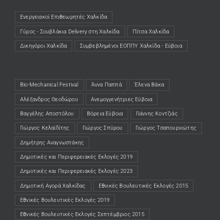
Ενεργειακοί Επιθεωρητές Χαλκίδα
(opens in a new tab)
Γύρος - Σουβλάκια Delivery στη Χαλκίδα
(opens in a new tab)
Πίτσα Χαλκίδα
(opens in a new tab)
Δικηγόροι Χαλκίδα
(opens in a new tab)
Συμβεβλημένοι ΕΟΠΠΥ Χαλκίδα - Εύβοια
(opens in a new tab)
Bio-Mechanical Festival
Άννα Παππά
Έλενα Βάκα
Αλέξανδρος Θεοδώρου
Ανεμογγενήτριες Εύβοια
Βαγγέλης Αποστόλου
Βόρεια Εύβοια
Γιάννης Κοντζιάς
Γιώργος Κελαϊδίτης
Γιώργος Σπύρου
Γιώργος Τσαπουρνιώτης
Δημήτρης Αναγνωστάκης
Δημοτικές και Περιφερειακές Εκλογές 2019
Δημοτικές και Περιφερειακές Εκλογές 2023
Δημοτική Αγορά Χαλκίδας
Εθνικές Βουλευτικές Εκλογές 2015
Εθνικές Βουλευτικές Εκλογές 2019
Εθνικές Βουλευτικές Εκλογές Σεπτέμβριος 2015