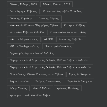
Εθνικές Εκλογές 2009
Εθνικές Εκλογές 2012
Επιμελητήριο Εύβοιας
Θαλασσινό Καρναβάλι Χαλκίδας
Θανάσης Ζεμπίλης
Θανάσης Τάρτης
Κακοκαιρία Θάλεια - Πλημμύρες Εύβοια
Κατερίνα Καζάνη
Κορονοϊός Εύβοια - Χαλκίδα
Κωνσταντίνα Καραμπατσώλη
Κώστας Μαρκόπουλος
ΛΑΡΚΟ
Λευτέρης Ραβιόλος
Μίλτος Χατζηγιαννάκης
Νοσοκομείο Χαλκίδας
Οργανισμός Λιμένων Νομού Ευβοίας
Περιφερειακές & Δημοτικές Εκλογές 2010 σε Εύβοια - Χαλκίδα
Περιφερειακές & Δημοτικές Εκλογές 2014 σε Εύβοια και Χαλκίδα
Προσλήψεις - Θέσεις Εργασίας στην Εύβοια
Σίμος Κεδίκογλου
Σοφία Νικολάου
Σπύρος Πνευματικός
Συμεών Κεδίκογλου
Φάνης Σπανός
Φωτιά Εύβοια
Χρήστος Παγώνης
κρούσματα covid Χαλκίδα - Εύβοια