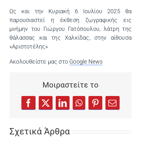
Ως και την Κυριακή 6 Ιουλίου 2025 θα
παρουσιαστεί η έκθεση ζωγραφικής εις
μνήμην του Γιώργου Γατόπουλου, λάτρη της
θάλασσας και της Χαλκίδας, στην αίθουσα
«Αριστοτέλης»
Ακολουθείστε μας στο
Google News
(opens in a ne
Μοιραστείτε το
(opens in a new tab)
(opens in a new tab)
(opens in a new tab)
(opens in a new tab)
(opens in a new
Facebook
X
LinkedIn
WhatsApp
Pinterest
Email
Σχετικά Άρθρα