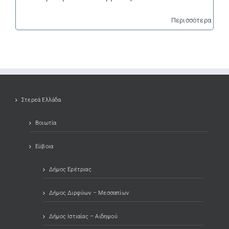
Περισσότερα
Στερεά Ελλάδα
Βοιωτία
Εύβοια
Δήμος Ερέτριας
Δήμος Διρφύων – Μεσσαπίων
Δήμος Ιστιαίας – Αιδηψού