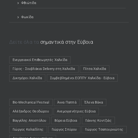
Φθιώτιδα
Φωκίδα
Δείτε όλα τα
σημαντικά στην Εύβοια
Ενεργειακοί Επιθεωρητές Χαλκίδα
(opens in a new tab)
Γύρος - Σουβλάκια Delivery στη Χαλκίδα
(opens in a new tab)
Πίτσα Χαλκίδα
(opens in a new tab)
Δικηγόροι Χαλκίδα
(opens in a new tab)
Συμβεβλημένοι ΕΟΠΠΥ Χαλκίδα - Εύβοια
(opens in a new tab)
Bio-Mechanical Festival
Άννα Παππά
Έλενα Βάκα
Αλέξανδρος Θεοδώρου
Ανεμογγενήτριες Εύβοια
Βαγγέλης Αποστόλου
Βόρεια Εύβοια
Γιάννης Κοντζιάς
Γιώργος Κελαϊδίτης
Γιώργος Σπύρου
Γιώργος Τσαπουρνιώτης