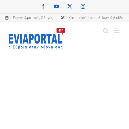
Skip
Facebook
YouTube
X
Instagram
(opens in a new tab)
(opens in a new tab)
(opens in a new tab)
(opens in a new tab)
to
Επαγγελματικός Οδηγός
(opens in a new tab)
Κατασκευή Ιστοσελίδων Χαλκίδα
content