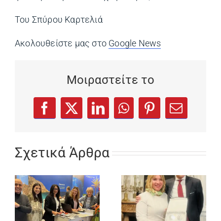
Του Σπύρου Καρτελιά
Ακολουθείστε μας στο
Google News
(opens in a ne
Μοιραστείτε το
(opens in a new tab)
(opens in a new tab)
(opens in a new tab)
(opens in a new tab)
(opens in a new
Facebook
X
LinkedIn
WhatsApp
Pinterest
Email
Σχετικά Άρθρα