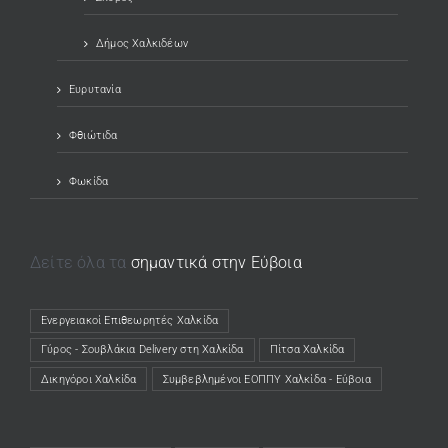
Δήμος Χαλκιδέων
Ευρυτανία
Φθιώτιδα
Φωκίδα
Δείτε όλα τα
σημαντικά στην Εύβοια
Ενεργειακοί Επιθεωρητές Χαλκίδα
(opens in a new tab)
Γύρος - Σουβλάκια Delivery στη Χαλκίδα
(opens in a new tab)
Πίτσα Χαλκίδα
(opens in a new tab)
Δικηγόροι Χαλκίδα
(opens in a new tab)
Συμβεβλημένοι ΕΟΠΠΥ Χαλκίδα - Εύβοια
(opens in a new tab)