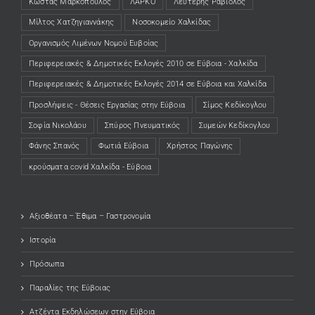
Κώστας Μαρκόπουλος
ΛΑΡΚΟ
Λευτέρης Ραβιόλος
Μίλτος Χατζηγιαννάκης
Νοσοκομείο Χαλκίδας
Οργανισμός Λιμένων Νομού Ευβοίας
Περιφερειακές & Δημοτικές Εκλογές 2010 σε Εύβοια - Χαλκίδα
Περιφερειακές & Δημοτικές Εκλογές 2014 σε Εύβοια και Χαλκίδα
Προσλήψεις - Θέσεις Εργασίας στην Εύβοια
Σίμος Κεδίκογλου
Σοφία Νικολάου
Σπύρος Πνευματικός
Συμεών Κεδίκογλου
Φάνης Σπανός
Φωτιά Εύβοια
Χρήστος Παγώνης
κρούσματα covid Χαλκίδα - Εύβοια
Αξιοθέατα – Έθιμα – Γαστρονομία
Ιστορία
Πρόσωπα
Παραλίες της Εύβοιας
Ατζέντα Εκδηλώσεων στην Εύβοια