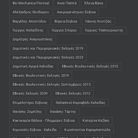
Bio-Mechanical Festival
Άννα Παππά
Έλενα Βάκα
Αλέξανδρος Θεοδώρου
Ανεμογγενήτριες Εύβοια
Βαγγέλης Αποστόλου
Βόρεια Εύβοια
Γιάννης Κοντζιάς
Γιώργος Κελαϊδίτης
Γιώργος Σπύρου
Γιώργος Τσαπουρνιώτης
Δημήτρης Αναγνωστάκης
Δημοτικές και Περιφερειακές Εκλογές 2019
Δημοτικές και Περιφερειακές Εκλογές 2023
Δημοτική Αγορά Χαλκίδας
Εθνικές Βουλευτικές Εκλογές 2015
Εθνικές Βουλευτικές Εκλογές 2019
Εθνικές Βουλευτικές Εκλογές Σεπτέμβριος 2015
Εθνικές Εκλογές 2009
Εθνικές Εκλογές 2012
Επιμελητήριο Εύβοιας
Θαλασσινό Καρναβάλι Χαλκίδας
Θανάσης Ζεμπίλης
Θανάσης Τάρτης
Κακοκαιρία Θάλεια - Πλημμύρες Εύβοια
Κατερίνα Καζάνη
Κορονοϊός Εύβοια - Χαλκίδα
Κωνσταντίνα Καραμπατσώλη