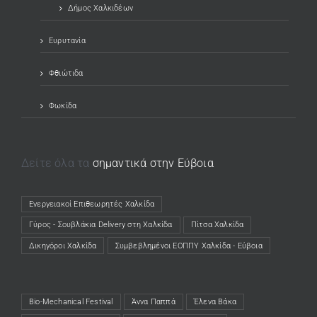
Δήμος Χαλκιδέων
Ευρυτανία
Φθιώτιδα
Φωκίδα
Δείτε όλα τα
σημαντικά στην Εύβοια
Ενεργειακοί Επιθεωρητές Χαλκίδα
(opens in a new tab)
Γύρος - Σουβλάκια Delivery στη Χαλκίδα
(opens in a new tab)
Πίτσα Χαλκίδα
(opens in a new tab)
Δικηγόροι Χαλκίδα
(opens in a new tab)
Συμβεβλημένοι ΕΟΠΠΥ Χαλκίδα - Εύβοια
(opens in a new tab)
Bio-Mechanical Festival
Άννα Παππά
Έλενα Βάκα