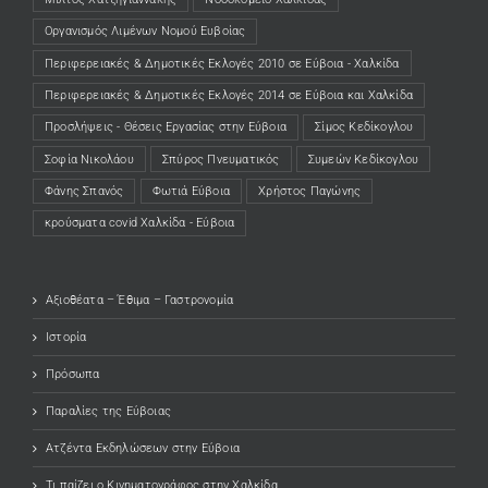
Οργανισμός Λιμένων Νομού Ευβοίας
Περιφερειακές & Δημοτικές Εκλογές 2010 σε Εύβοια - Χαλκίδα
Περιφερειακές & Δημοτικές Εκλογές 2014 σε Εύβοια και Χαλκίδα
Προσλήψεις - Θέσεις Εργασίας στην Εύβοια
Σίμος Κεδίκογλου
Σοφία Νικολάου
Σπύρος Πνευματικός
Συμεών Κεδίκογλου
Φάνης Σπανός
Φωτιά Εύβοια
Χρήστος Παγώνης
κρούσματα covid Χαλκίδα - Εύβοια
Αξιοθέατα – Έθιμα – Γαστρονομία
Ιστορία
Πρόσωπα
Παραλίες της Εύβοιας
Ατζέντα Εκδηλώσεων στην Εύβοια
Τι παίζει ο Κινηματογράφος στην Χαλκίδα