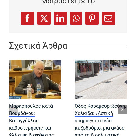
Μοιραστείτε το
(opens in a new tab)
(opens in a new tab)
(opens in a new tab)
(opens in a new tab)
(opens in a new
Facebook
X
LinkedIn
WhatsApp
Pinterest
Email
Σχετικά Άρθρα
Μαρκόπουλος κατά
Οδός Καραμουρτζούνη,
Βουρδάνου:
Χαλκίδα: «Αστική
Καταγγέλλει
έρημος» στο νέο
καθυστερήσεις και
πεζοδρόμιο, μια ανάσα
έλλειψη διαφάνειας
από τη βιοκλιματική