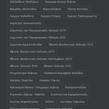
Αλέξανδρος Θεοδώρου
Ανεμογγενήτριες Εύβοια
Βαγγέλης Αποστόλου
Βόρεια Εύβοια
Γιάννης Κοντζιάς
Γιώργος Κελαϊδίτης
Γιώργος Σπύρου
Γιώργος Τσαπουρνιώτης
Δημήτρης Αναγνωστάκης
Δημοτικές και Περιφερειακές Εκλογές 2019
Δημοτικές και Περιφερειακές Εκλογές 2023
Δημοτική Αγορά Χαλκίδας
Εθνικές Βουλευτικές Εκλογές 2015
Εθνικές Βουλευτικές Εκλογές 2019
Εθνικές Βουλευτικές Εκλογές Σεπτέμβριος 2015
Εθνικές Εκλογές 2009
Εθνικές Εκλογές 2012
Επιμελητήριο Εύβοιας
Θαλασσινό Καρναβάλι Χαλκίδας
Θανάσης Ζεμπίλης
Θανάσης Τάρτης
Κακοκαιρία Θάλεια - Πλημμύρες Εύβοια
Κατερίνα Καζάνη
Κορονοϊός Εύβοια - Χαλκίδα
Κωνσταντίνα Καραμπατσώλη
Κώστας Μαρκόπουλος
ΛΑΡΚΟ
Λευτέρης Ραβιόλος
Μίλτος Χατζηγιαννάκης
Νοσοκομείο Χαλκίδας