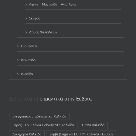
Λίμνη – Μαντούδι – Αγία Άννα
Σκύρος
Δήμος Χαλκιδέων
Ευρυτανία
Φθιώτιδα
Φωκίδα
Δείτε όλα τα
σημαντικά στην Εύβοια
Ενεργειακοί Επιθεωρητές Χαλκίδα
(opens in a new tab)
Γύρος - Σουβλάκια Delivery στη Χαλκίδα
(opens in a new tab)
Πίτσα Χαλκίδα
(opens in a new tab)
Δικηγόροι Χαλκίδα
(opens in a new tab)
Συμβεβλημένοι ΕΟΠΠΥ Χαλκίδα - Εύβοια
(opens in a new tab)