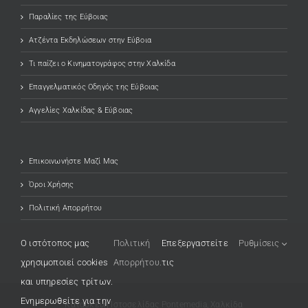
Παραλίες της Εύβοιας
Ατζέντα Εκδηλώσεων στην Εύβοια
Τι παίζει ο Κινηματογράφος στην Χαλκίδα
Επαγγελματικός Οδηγός της Εύβοιας
Αγγελίες Χαλκίδας & Εύβοιας
Επικοινωνήστε Μαζί Μας
Όροι Χρήσης
Πολιτική Απορρήτου
O ιστότοπος μας
Πολιτική
Επεξεργαστείτε
Ρυθμίσεις
χρησιμοποιεί cookies
Απορρήτου.
τις
και υπηρεσίες τρίτων.
Ενημερωθείτε για την
Κατασκευή Ιστοσελίδας
(opens in a new tab)
Pontemedia, Χαλκίδα