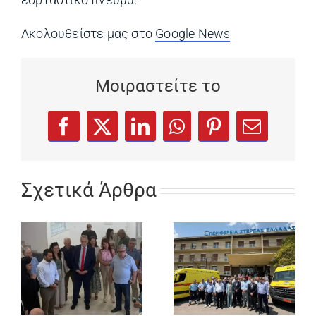
Ακολουθείστε μας στο
Google News
(opens in a ne
Μοιραστείτε το
(opens in a new tab)
(opens in a new tab)
(opens in a new tab)
(opens in a new tab)
(opens in a new
Facebook
X
LinkedIn
WhatsApp
Pinterest
Email
Σχετικά Άρθρα