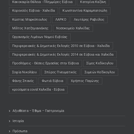
Κακοκαιρία Θάλεια - Πλημμύρες Εύβοια
Κατερίνα Καζάνη
Κορονοϊός Εύβοια - Χαλκίδα
Κωνσταντίνα Καραμπατσώλη
Κώστας Μαρκόπουλος
ΛΑΡΚΟ
Λευτέρης Ραβιόλος
Μίλτος Χατζηγιαννάκης
Νοσοκομείο Χαλκίδας
Οργανισμός Λιμένων Νομού Ευβοίας
Περιφερειακές & Δημοτικές Εκλογές 2010 σε Εύβοια - Χαλκίδα
Περιφερειακές & Δημοτικές Εκλογές 2014 σε Εύβοια και Χαλκίδα
Προσλήψεις - Θέσεις Εργασίας στην Εύβοια
Σίμος Κεδίκογλου
Σοφία Νικολάου
Σπύρος Πνευματικός
Συμεών Κεδίκογλου
Φάνης Σπανός
Φωτιά Εύβοια
Χρήστος Παγώνης
κρούσματα covid Χαλκίδα - Εύβοια
Αξιοθέατα – Έθιμα – Γαστρονομία
Ιστορία
Πρόσωπα