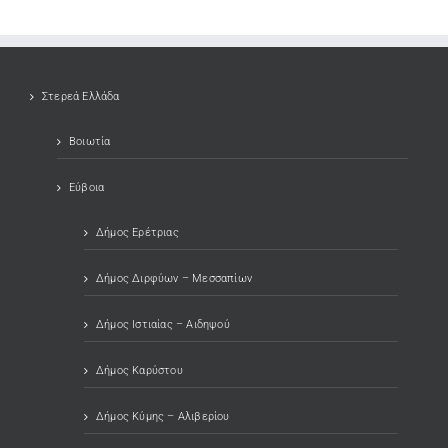
Στερεά Ελλάδα
Βοιωτία
Εύβοια
Δήμος Ερέτριας
Δήμος Διρφύων – Μεσσαπίων
Δήμος Ιστιαίας – Αιδηψού
Δήμος Καρύστου
Δήμος Κύμης – Αλιβερίου