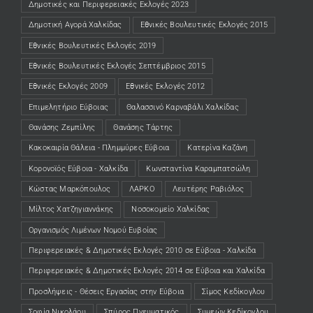
Δημοτικές και Περιφερειακές Εκλογές 2023
Δημοτική Αγορά Χαλκίδας
Εθνικές Βουλευτικές Εκλογές 2015
Εθνικές Βουλευτικές Εκλογές 2019
Εθνικές Βουλευτικές Εκλογές Σεπτέμβριος 2015
Εθνικές Εκλογές 2009
Εθνικές Εκλογές 2012
Επιμελητήριο Εύβοιας
Θαλασσινό Καρναβάλι Χαλκίδας
Θανάσης Ζεμπίλης
Θανάσης Τάρτης
Κακοκαιρία Θάλεια - Πλημμύρες Εύβοια
Κατερίνα Καζάνη
Κορονοϊός Εύβοια - Χαλκίδα
Κωνσταντίνα Καραμπατσώλη
Κώστας Μαρκόπουλος
ΛΑΡΚΟ
Λευτέρης Ραβιόλος
Μίλτος Χατζηγιαννάκης
Νοσοκομείο Χαλκίδας
Οργανισμός Λιμένων Νομού Ευβοίας
Περιφερειακές & Δημοτικές Εκλογές 2010 σε Εύβοια - Χαλκίδα
Περιφερειακές & Δημοτικές Εκλογές 2014 σε Εύβοια και Χαλκίδα
Προσλήψεις - Θέσεις Εργασίας στην Εύβοια
Σίμος Κεδίκογλου
Σοφία Νικολάου
Σπύρος Πνευματικός
Συμεών Κεδίκογλου