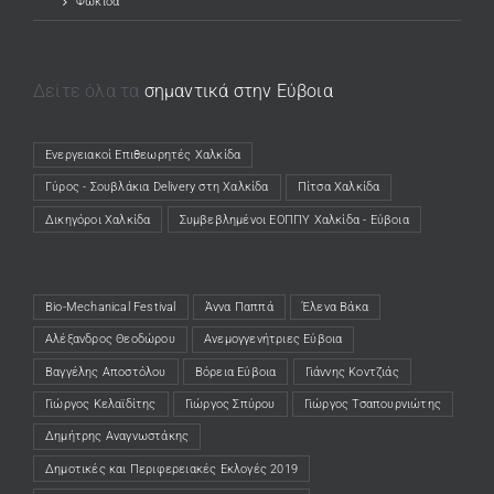
Φωκίδα
Δείτε όλα τα
σημαντικά στην Εύβοια
Ενεργειακοί Επιθεωρητές Χαλκίδα
(opens in a new tab)
Γύρος - Σουβλάκια Delivery στη Χαλκίδα
(opens in a new tab)
Πίτσα Χαλκίδα
(opens in a new tab)
Δικηγόροι Χαλκίδα
(opens in a new tab)
Συμβεβλημένοι ΕΟΠΠΥ Χαλκίδα - Εύβοια
(opens in a new tab)
Bio-Mechanical Festival
Άννα Παππά
Έλενα Βάκα
Αλέξανδρος Θεοδώρου
Ανεμογγενήτριες Εύβοια
Βαγγέλης Αποστόλου
Βόρεια Εύβοια
Γιάννης Κοντζιάς
Γιώργος Κελαϊδίτης
Γιώργος Σπύρου
Γιώργος Τσαπουρνιώτης
Δημήτρης Αναγνωστάκης
Δημοτικές και Περιφερειακές Εκλογές 2019