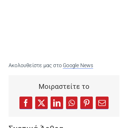
Ακολουθείστε μας στο
Google News
(opens in a ne
Μοιραστείτε το
(opens in a new tab)
(opens in a new tab)
(opens in a new tab)
(opens in a new tab)
(opens in a new
Facebook
X
LinkedIn
WhatsApp
Pinterest
Email