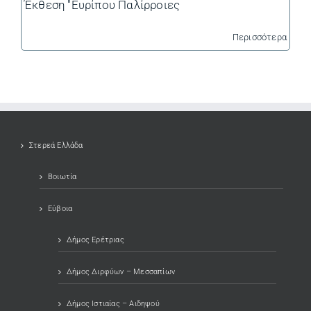
Έκθεση "Ευρίπου Παλίρροιες
Περισσότερα
Στερεά Ελλάδα
Βοιωτία
Εύβοια
Δήμος Ερέτριας
Δήμος Διρφύων – Μεσσαπίων
Δήμος Ιστιαίας – Αιδηψού