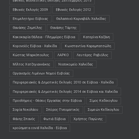
Εθνικές Βουλευτικές Εκλογές Σεπτέμβριος 2015
Εθνικές Εκλογές 2009
Εθνικές Εκλογές 2012
Επιμελητήριο Εύβοιας
Θαλασσινό Καρναβάλι Χαλκίδας
Θανάσης Ζεμπίλης
Θανάσης Τάρτης
Κακοκαιρία Θάλεια - Πλημμύρες Εύβοια
Κατερίνα Καζάνη
Κορονοϊός Εύβοια - Χαλκίδα
Κωνσταντίνα Καραμπατσώλη
Κώστας Μαρκόπουλος
ΛΑΡΚΟ
Λευτέρης Ραβιόλος
Μίλτος Χατζηγιαννάκης
Νοσοκομείο Χαλκίδας
Οργανισμός Λιμένων Νομού Ευβοίας
Περιφερειακές & Δημοτικές Εκλογές 2010 σε Εύβοια - Χαλκίδα
Περιφερειακές & Δημοτικές Εκλογές 2014 σε Εύβοια και Χαλκίδα
Προσλήψεις - Θέσεις Εργασίας στην Εύβοια
Σίμος Κεδίκογλου
Σοφία Νικολάου
Σπύρος Πνευματικός
Συμεών Κεδίκογλου
Φάνης Σπανός
Φωτιά Εύβοια
Χρήστος Παγώνης
κρούσματα covid Χαλκίδα - Εύβοια