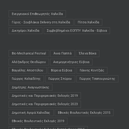
Ενεργειακοί Επιθεωρητές Χαλκίδα
(opens in a new tab)
Γύρος - Σουβλάκια Delivery στη Χαλκίδα
(opens in a new tab)
Πίτσα Χαλκίδα
(opens in a new tab)
Δικηγόροι Χαλκίδα
(opens in a new tab)
Συμβεβλημένοι ΕΟΠΠΥ Χαλκίδα - Εύβοια
(opens in a new tab)
Bio-Mechanical Festival
Άννα Παππά
Έλενα Βάκα
Αλέξανδρος Θεοδώρου
Ανεμογγενήτριες Εύβοια
Βαγγέλης Αποστόλου
Βόρεια Εύβοια
Γιάννης Κοντζιάς
Γιώργος Κελαϊδίτης
Γιώργος Σπύρου
Γιώργος Τσαπουρνιώτης
Δημήτρης Αναγνωστάκης
Δημοτικές και Περιφερειακές Εκλογές 2019
Δημοτικές και Περιφερειακές Εκλογές 2023
Δημοτική Αγορά Χαλκίδας
Εθνικές Βουλευτικές Εκλογές 2015
Εθνικές Βουλευτικές Εκλογές 2019