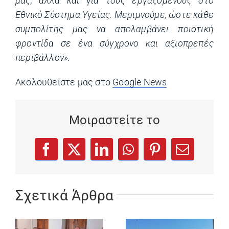
μας, αλλά και για τους εργαζόμενους στο
Εθνικό Σύστημα Υγείας. Μεριμνούμε, ώστε κάθε
συμπολίτης μας να απολαμβάνει ποιοτική
φροντίδα σε ένα σύγχρονο και αξιοπρεπές
περιβάλλον».
Ακολουθείστε μας στο
Google News
(opens in a ne
Μοιραστείτε το
(opens in a new tab)
(opens in a new tab)
(opens in a new tab)
(opens in a new tab)
(opens in a new
Facebook
X
LinkedIn
WhatsApp
Pinterest
Email
Σχετικά Άρθρα