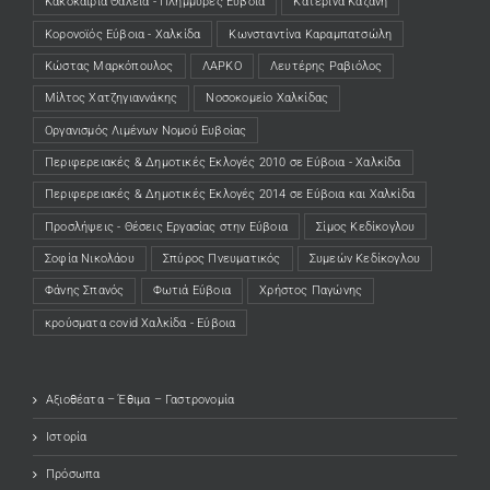
Κακοκαιρία Θάλεια - Πλημμύρες Εύβοια
Κατερίνα Καζάνη
Κορονοϊός Εύβοια - Χαλκίδα
Κωνσταντίνα Καραμπατσώλη
Κώστας Μαρκόπουλος
ΛΑΡΚΟ
Λευτέρης Ραβιόλος
Μίλτος Χατζηγιαννάκης
Νοσοκομείο Χαλκίδας
Οργανισμός Λιμένων Νομού Ευβοίας
Περιφερειακές & Δημοτικές Εκλογές 2010 σε Εύβοια - Χαλκίδα
Περιφερειακές & Δημοτικές Εκλογές 2014 σε Εύβοια και Χαλκίδα
Προσλήψεις - Θέσεις Εργασίας στην Εύβοια
Σίμος Κεδίκογλου
Σοφία Νικολάου
Σπύρος Πνευματικός
Συμεών Κεδίκογλου
Φάνης Σπανός
Φωτιά Εύβοια
Χρήστος Παγώνης
κρούσματα covid Χαλκίδα - Εύβοια
Αξιοθέατα – Έθιμα – Γαστρονομία
Ιστορία
Πρόσωπα