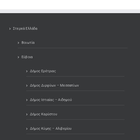
Στερεά Ελλάδα
Βοιωτία
Εύβοια
Δήμος Ερέτριας
Δήμος Διρφύων – Μεσσαπίων
Δήμος Ιστιαίας – Αιδηψού
Δήμος Καρύστου
Δήμος Κύμης – Αλιβερίου