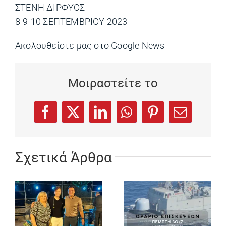
ΣΤΕΝΗ ΔΙΡΦΥΟΣ
8-9-10 ΣΕΠΤΕΜΒΡΙΟΥ 2023
Ακολουθείστε μας στο
Google News
(opens in a ne
Μοιραστείτε το
(opens in a new tab)
(opens in a new tab)
(opens in a new tab)
(opens in a new tab)
(opens in a new
Facebook
X
LinkedIn
WhatsApp
Pinterest
Email
Σχετικά Άρθρα