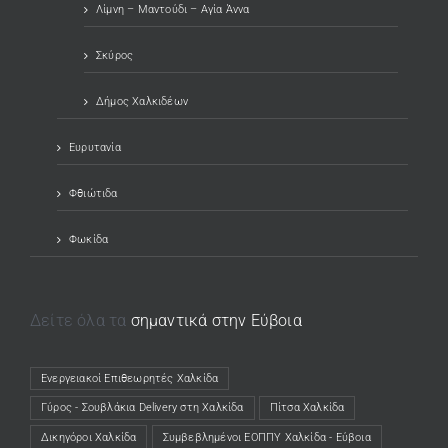
Λίμνη – Μαντούδι – Αγία Άννα
Σκύρος
Δήμος Χαλκιδέων
Ευρυτανία
Φθιώτιδα
Φωκίδα
Δείτε όλα τα
σημαντικά στην Εύβοια
Ενεργειακοί Επιθεωρητές Χαλκίδα
(opens in a new tab)
Γύρος - Σουβλάκια Delivery στη Χαλκίδα
(opens in a new tab)
Πίτσα Χαλκίδα
(opens in a new tab)
Δικηγόροι Χαλκίδα
(opens in a new tab)
Συμβεβλημένοι ΕΟΠΠΥ Χαλκίδα - Εύβοια
(opens in a new tab)