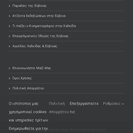
Παραλίες της Εύβοιας
Ατζέντα Εκδηλώσεων στην Εύβοια
Τι παίζει ο Κινηματογράφος στην Χαλκίδα
Επαγγελματικός Οδηγός της Εύβοιας
Αγγελίες Χαλκίδας & Εύβοιας
Επικοινωνήστε Μαζί Μας
Όροι Χρήσης
Πολιτική Απορρήτου
O ιστότοπος μας
Πολιτική
Επεξεργαστείτε
Ρυθμίσεις
χρησιμοποιεί cookies
Απορρήτου.
τις
και υπηρεσίες τρίτων.
Ενημερωθείτε για την
Κατασκευή Ιστοσελίδας
(opens in a new tab)
Pontemedia, Χαλκίδα