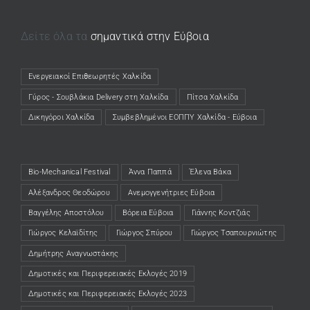
Δείτε όλα τα
σημαντικά στην Εύβοια
Ενεργειακοί Επιθεωρητές Χαλκίδα
(opens in a new tab)
Γύρος - Σουβλάκια Delivery στη Χαλκίδα
(opens in a new tab)
Πίτσα Χαλκίδα
(opens in a new tab)
Δικηγόροι Χαλκίδα
(opens in a new tab)
Συμβεβλημένοι ΕΟΠΠΥ Χαλκίδα - Εύβοια
(opens in a new tab)
Bio-Mechanical Festival
Άννα Παππά
Έλενα Βάκα
Αλέξανδρος Θεοδώρου
Ανεμογγενήτριες Εύβοια
Βαγγέλης Αποστόλου
Βόρεια Εύβοια
Γιάννης Κοντζιάς
Γιώργος Κελαϊδίτης
Γιώργος Σπύρου
Γιώργος Τσαπουρνιώτης
Δημήτρης Αναγνωστάκης
Δημοτικές και Περιφερειακές Εκλογές 2019
Δημοτικές και Περιφερειακές Εκλογές 2023