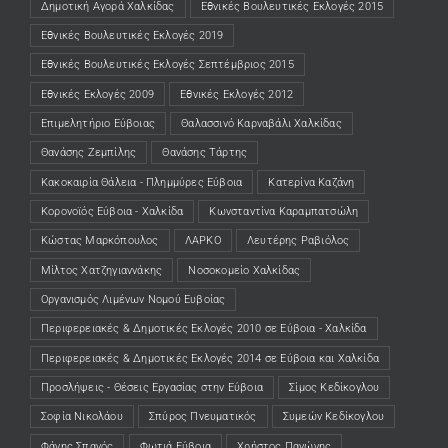
Δημοτική Αγορά Χαλκίδας
Εθνικές Βουλευτικές Εκλογές 2015
Εθνικές Βουλευτικές Εκλογές 2019
Εθνικές Βουλευτικές Εκλογές Σεπτέμβριος 2015
Εθνικές Εκλογές 2009
Εθνικές Εκλογές 2012
Επιμελητήριο Εύβοιας
Θαλασσινό Καρναβάλι Χαλκίδας
Θανάσης Ζεμπίλης
Θανάσης Τάρτης
Κακοκαιρία Θάλεια - Πλημμύρες Εύβοια
Κατερίνα Καζάνη
Κορονοϊός Εύβοια - Χαλκίδα
Κωνσταντίνα Καραμπατσώλη
Κώστας Μαρκόπουλος
ΛΑΡΚΟ
Λευτέρης Ραβιόλος
Μίλτος Χατζηγιαννάκης
Νοσοκομείο Χαλκίδας
Οργανισμός Λιμένων Νομού Ευβοίας
Περιφερειακές & Δημοτικές Εκλογές 2010 σε Εύβοια - Χαλκίδα
Περιφερειακές & Δημοτικές Εκλογές 2014 σε Εύβοια και Χαλκίδα
Προσλήψεις - Θέσεις Εργασίας στην Εύβοια
Σίμος Κεδίκογλου
Σοφία Νικολάου
Σπύρος Πνευματικός
Συμεών Κεδίκογλου
Φάνης Σπανός
Φωτιά Εύβοια
Χρήστος Παγώνης