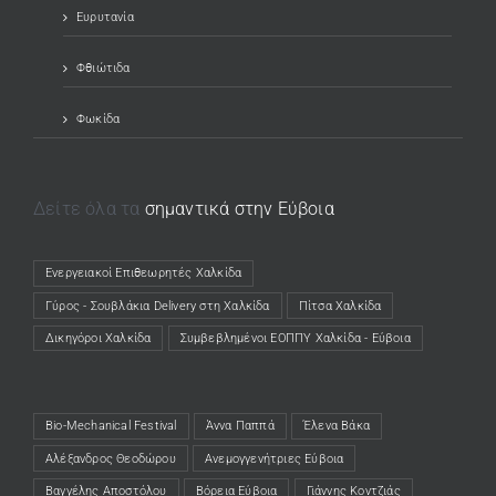
Ευρυτανία
Φθιώτιδα
Φωκίδα
Δείτε όλα τα
σημαντικά στην Εύβοια
Ενεργειακοί Επιθεωρητές Χαλκίδα
(opens in a new tab)
Γύρος - Σουβλάκια Delivery στη Χαλκίδα
(opens in a new tab)
Πίτσα Χαλκίδα
(opens in a new tab)
Δικηγόροι Χαλκίδα
(opens in a new tab)
Συμβεβλημένοι ΕΟΠΠΥ Χαλκίδα - Εύβοια
(opens in a new tab)
Bio-Mechanical Festival
Άννα Παππά
Έλενα Βάκα
Αλέξανδρος Θεοδώρου
Ανεμογγενήτριες Εύβοια
Βαγγέλης Αποστόλου
Βόρεια Εύβοια
Γιάννης Κοντζιάς