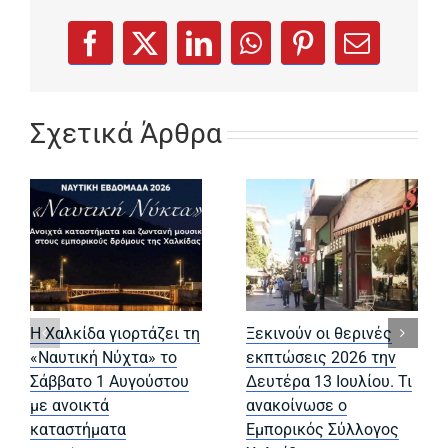
(opens in a new tab)
(opens in a new tab)
(opens in a new tab)
(opens in a new tab)
(opens in a new
Facebook
X
LinkedIn
WhatsApp
Pinterest
Email
Σχετικά Άρθρα
Η Χαλκίδα γιορτάζει τη
Ξεκινούν οι θερινές
«Ναυτική Νύχτα» το
εκπτώσεις 2026 την
Σάββατο 1 Αυγούστου
Δευτέρα 13 Ιουλίου. Τι
με ανοικτά
ανακοίνωσε ο
καταστήματα
Εμπορικός Σύλλογος