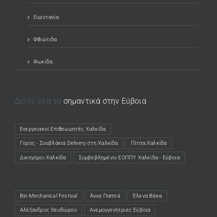
Ευρυτανία
Φθιώτιδα
Φωκίδα
Δείτε όλα τα
σημαντικά στην Εύβοια
Ενεργειακοί Επιθεωρητές Χαλκίδα
(opens in a new tab)
Γύρος - Σουβλάκια Delivery στη Χαλκίδα
(opens in a new tab)
Πίτσα Χαλκίδα
(opens in a new tab)
Δικηγόροι Χαλκίδα
(opens in a new tab)
Συμβεβλημένοι ΕΟΠΠΥ Χαλκίδα - Εύβοια
(opens in a new tab)
Bio-Mechanical Festival
Άννα Παππά
Έλενα Βάκα
Αλέξανδρος Θεοδώρου
Ανεμογγενήτριες Εύβοια