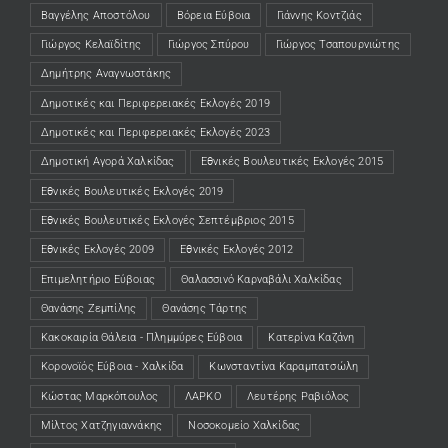
Βαγγέλης Αποστόλου
Βόρεια Εύβοια
Γιάννης Κοντζιάς
Γιώργος Κελαϊδίτης
Γιώργος Σπύρου
Γιώργος Τσαπουρνιώτης
Δημήτρης Αναγνωστάκης
Δημοτικές και Περιφερειακές Εκλογές 2019
Δημοτικές και Περιφερειακές Εκλογές 2023
Δημοτική Αγορά Χαλκίδας
Εθνικές Βουλευτικές Εκλογές 2015
Εθνικές Βουλευτικές Εκλογές 2019
Εθνικές Βουλευτικές Εκλογές Σεπτέμβριος 2015
Εθνικές Εκλογές 2009
Εθνικές Εκλογές 2012
Επιμελητήριο Εύβοιας
Θαλασσινό Καρναβάλι Χαλκίδας
Θανάσης Ζεμπίλης
Θανάσης Τάρτης
Κακοκαιρία Θάλεια - Πλημμύρες Εύβοια
Κατερίνα Καζάνη
Κορονοϊός Εύβοια - Χαλκίδα
Κωνσταντίνα Καραμπατσώλη
Κώστας Μαρκόπουλος
ΛΑΡΚΟ
Λευτέρης Ραβιόλος
Μίλτος Χατζηγιαννάκης
Νοσοκομείο Χαλκίδας