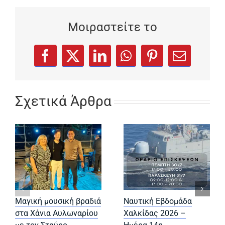
Μοιραστείτε το
(opens in a new tab)
(opens in a new tab)
(opens in a new tab)
(opens in a new tab)
(opens in a new
Facebook
X
LinkedIn
WhatsApp
Pinterest
Email
Σχετικά Άρθρα
Μαγική μουσική βραδιά
Ναυτική Εβδομάδα
στα Χάνια Αυλωναρίου
Χαλκίδας 2026 –