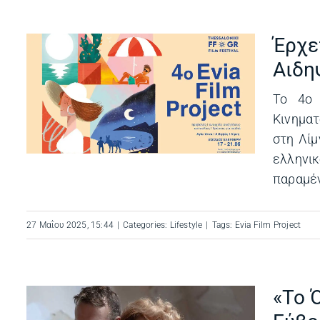
Έρχετ
Αιδηψ
Το 4ο 
Κινηματ
στη Λίμ
ελληνικ
παραμένε
27 Μαΐου 2025, 15:44
|
Categories:
Lifestyle
|
Tags:
Evia Film Project
«Το 