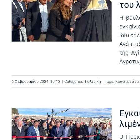
του 
α
Η βουλ
εγκαίνι
ίδια δή
Ανάπτυξ
της Αγ
Αγροτική
6 Φεβρουαρίου 2024, 10:13
|
Categories:
Πολιτική
|
Tags:
Κωνσταντίνα
Εγκα
λιμέ
αι
Ο Περι