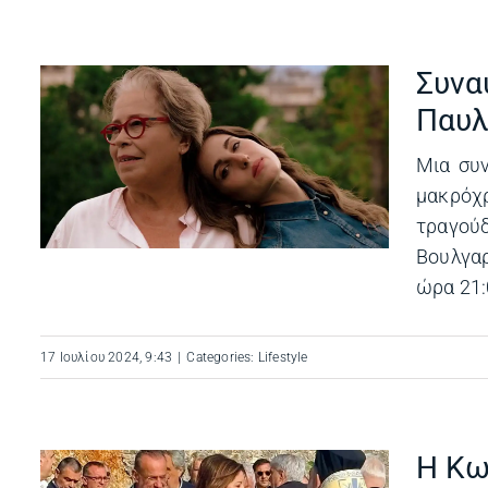
Συνα
Παυλ
ν
Μια συν
μακρόχ
τραγούδ
Βουλγαρ
ώρα 21:0
17 Ιουλίου 2024, 9:43
|
Categories:
Lifestyle
Η Κω