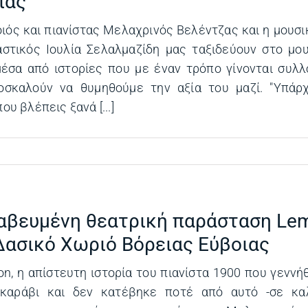
ιας
ιός και πιανίστας Μελαχρινός Βελέντζας και η μουσικ
αστικός Ιουλία Σελαλμαζίδη μας ταξιδεύουν στο μο
έσα από ιστορίες που με έναν τρόπο γίνονται συλλ
οσκαλούν να θυμηθούμε την αξία του μαζί. "Υπάρχ
ου βλέπεις ξανά [...]
αβευμένη θεατρική παράσταση Le
Δασικό Χωριό Βόρειας Εύβοιας
n, η απίστευτη ιστορία του πιανίστα 1900 που γενν
 καράβι και δεν κατέβηκε ποτέ από αυτό -σε καλ