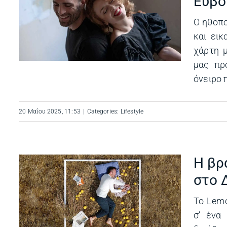
Εύβο
Ο ηθοπο
και εικ
χάρτη μ
μας πρ
όνειρο π
20 Μαΐου 2025, 11:53
|
Categories:
Lifestyle
Η βρ
στο 
η
ς
Το Lemo
σ’ ένα