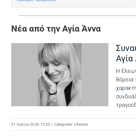
Νέα από την Αγία Άννα
Συνα
Αγία
Η Ελεων
Βόρεια 
χαρακτ
συνδυά
τραγούδι
21 Ιουλίου 2026, 10:20
|
Categories:
Lifestyle