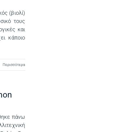
ός (βιολί)
υσικό τους
ογικές και
ει κάποιο
Περισσότερα
mon
ήθηκε πάνω
λιτεχνική