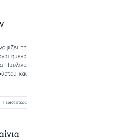
ν
νοψίζει τη
αγαπημένα
ια Παυλίνα
ούστου και
Περισσότερα
αίνια