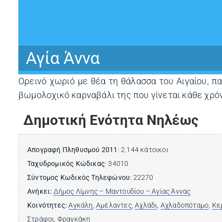
Αγία Άννα
Ορεινό χωριό με θέα τη θάλασσα του Αιγαίου, πα
βωμολοχικό καρναβάλι της που γίνεται κάθε χρό
Δημοτική Ενότητα Νηλέως
Απογραφή Πληθυσμού 2011
: 2.144 κάτοικοι
Ταχυδρομικός Κώδικας
: 34010
Σύντομος Κωδικός Τηλεφώνου
: 22270
Ανήκει:
Δήμος Λίμνης – Μαντουδίου – Αγίας Άννας
Κοινότητες:
Αγκάλη
,
Αμέλαντες
,
Αχλάδι
,
Αχλαδοπόταμο
,
Κε
Στράφοι
,
Φραγκάκη