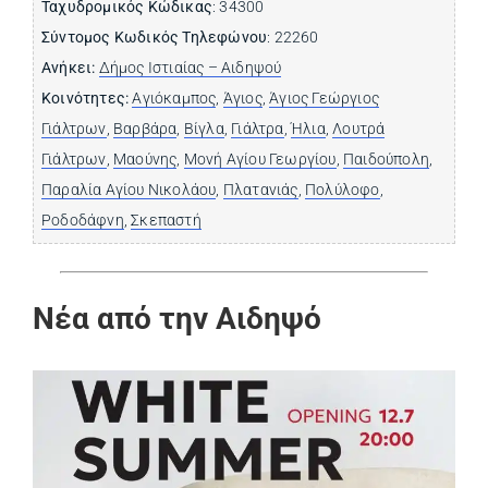
Ταχυδρομικός Κώδικας
: 34300
Σύντομος Κωδικός Τηλεφώνου
: 22260
Ανήκει:
Δήμος Ιστιαίας – Αιδηψού
Κοινότητες:
Αγιόκαμπος
,
Άγιος
,
Άγιος Γεώργιος
Γιάλτρων
,
Βαρβάρα
,
Βίγλα
,
Γιάλτρα
,
Ήλια
,
Λουτρά
Γιάλτρων
,
Μαούνης
,
Μονή Αγίου Γεωργίου
,
Παιδούπολη
,
Παραλία Αγίου Νικολάου
,
Πλατανιάς
,
Πολύλοφο
,
Ροδοδάφνη
,
Σκεπαστή
Νέα από την Αιδηψό