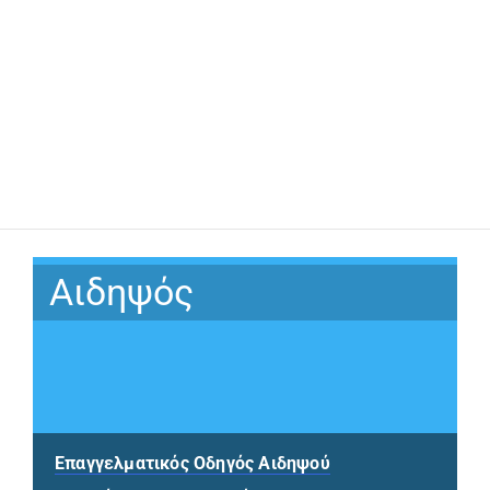
Αιδηψός
Επαγγελματικός Οδηγός Αιδηψού
(opens in a new tab