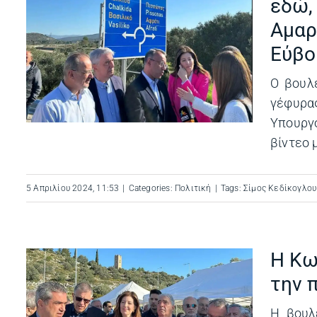
εδώ,
ν
Αμαρ
Εύβο
ς
Ο βουλ
γέφυρα
Υπουργ
βίντεο 
5 Απριλίου 2024, 11:53
|
Categories:
Πολιτική
|
Tags:
Σίμος Κεδίκογλου
Η Κω
την 
α
Η βουλ