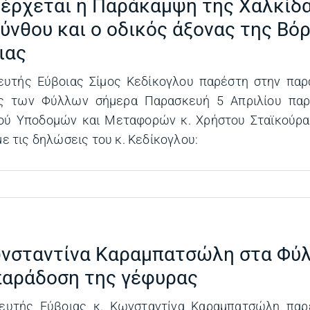
 έρχεται η Παράκαμψη της Χαλκίδα
ύνθου και ο οδικός άξονας της Βό
ιας
ευτής Εύβοιας Σίμος Κεδίκογλου παρέστη στην παρ
ς των Φύλλων σήμερα Παρασκευή 5 Απριλίου παρ
ού Υποδομών και Μεταφορών κ. Χρήστου Σταϊκούρα.
με τις δηλώσεις του κ. Κεδίκογλου:
νσταντίνα Καραμπατσώλη στα Φύλ
παράδοση της γέφυρας
ευτής Εύβοιας κ. Κωνσταντίνα Καραμπατσώλη παρ