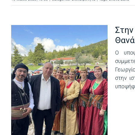
Στην
Θανά
Ο υπο
συμμετ
Γεωργίο
στην ι
υποψήφι