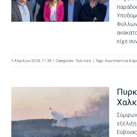
παράδ
Υποδομ
Φύλλω
ανακατ
είχε συν
5 Απριλίου 2024, 11:39
|
Categories:
Πολιτική
|
Tags:
Κωνσταντίνα Κα
Πυρκ
Χαλκ
Σύμφων
εξέλιξ
Εύβοια