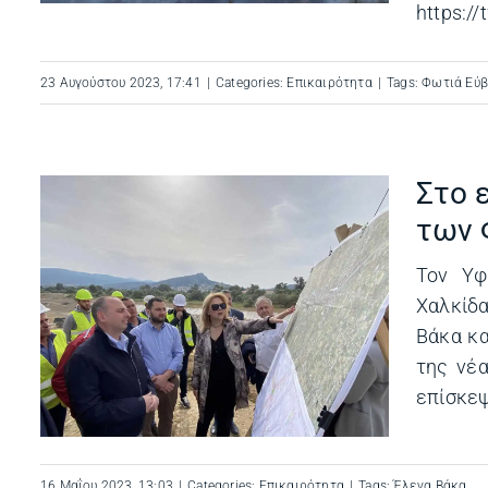
https:/
23 Αυγούστου 2023, 17:41
|
Categories:
Επικαιρότητα
|
Tags:
Φωτιά Εύβ
Στο 
των 
ας
Τον Υφ
Χαλκίδ
Βάκα κα
της νέα
επίσκεψ
16 Μαΐου 2023, 13:03
|
Categories:
Επικαιρότητα
|
Tags:
Έλενα Βάκα