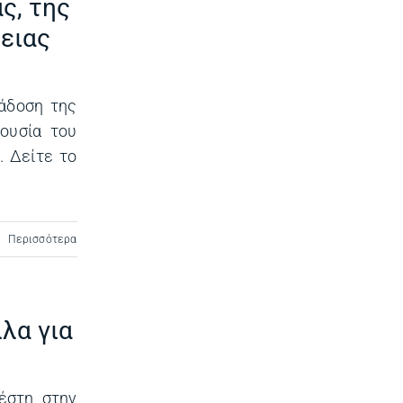
ς, της
ρειας
άδοση της
ουσία του
 Δείτε το
Περισσότερα
λα για
έστη στην