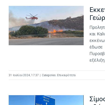
Εκκε
Γεώρ
,
Προληπ
και Κα
εκκένωσ
έδωσε 
Πυροσβ
εξέλιξη. 
31 Ιουλίου 2024, 17:37
|
Categories:
Επικαιρότητα
Σίμο