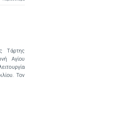
ς Τάρτης
ονή Αγίου
λειτουργία
λίου. Τον
]