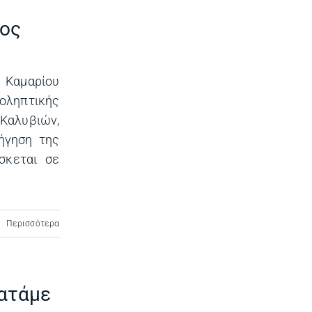
ιος
 Καμαρίου
οληπτικής
 Καλυβιών,
ήγηση της
σκεται σε
Περισσότερα
ματάμε