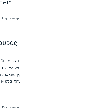
634?s=19
Περισσότερα
έφυρας
χθηκε στη
έων Έλενα
κατασκευής
. Μετά την
Περισσότερα