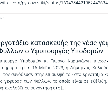
/twitter.com/pyrosvestiki/status/1694354421952442
οια
εργοτάξιο κατασκευής της νέας γ
Φύλλων ο Υφυπουργός Υποδομών
υπουργό Υποδομών κ. Γιώργο Καραγιάννη υποδέ
α σήμερα, Τρίτη 16 Μαΐου 2023, η Δήμαρχος Χαλκιδ
ι τον συνόδευσε στην επίσκεψή του στο εργοτάξιο 
ς γέφυρας των Φύλλων, το οποίο είναι σε εξέλιξη
η, ακολούθησε συνάντηση στο [...]