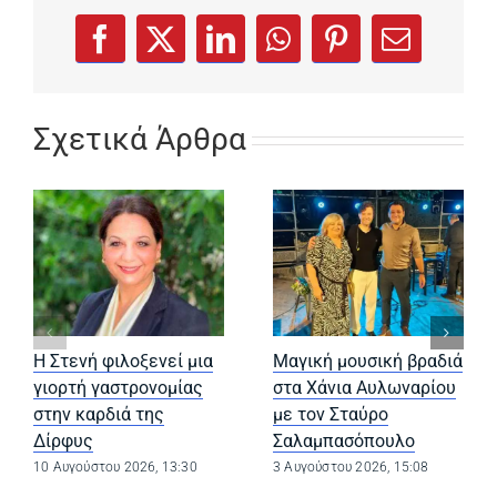
(opens in a new tab)
(opens in a new tab)
(opens in a new tab)
(opens in a new tab)
(opens in a new
Facebook
X
LinkedIn
WhatsApp
Pinterest
Email
Σχετικά Άρθρα
Η Στενή φιλοξενεί μια
Μαγική μουσική βραδιά
γιορτή γαστρονομίας
στα Χάνια Αυλωναρίου
στην καρδιά της
με τον Σταύρο
Δίρφυς
Σαλαμπασόπουλο
10 Αυγούστου 2026, 13:30
3 Αυγούστου 2026, 15:08