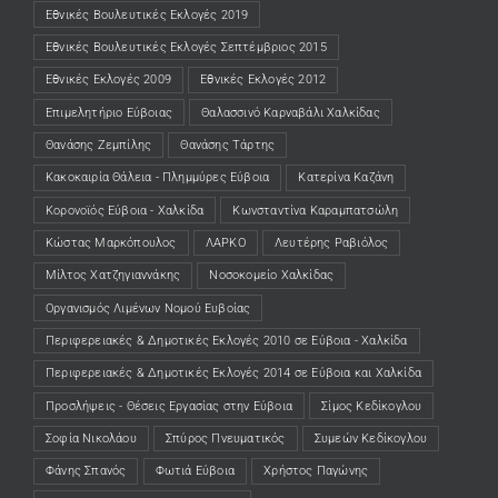
Εθνικές Βουλευτικές Εκλογές 2019
Εθνικές Βουλευτικές Εκλογές Σεπτέμβριος 2015
Εθνικές Εκλογές 2009
Εθνικές Εκλογές 2012
Επιμελητήριο Εύβοιας
Θαλασσινό Καρναβάλι Χαλκίδας
Θανάσης Ζεμπίλης
Θανάσης Τάρτης
Κακοκαιρία Θάλεια - Πλημμύρες Εύβοια
Κατερίνα Καζάνη
Κορονοϊός Εύβοια - Χαλκίδα
Κωνσταντίνα Καραμπατσώλη
Κώστας Μαρκόπουλος
ΛΑΡΚΟ
Λευτέρης Ραβιόλος
Μίλτος Χατζηγιαννάκης
Νοσοκομείο Χαλκίδας
Οργανισμός Λιμένων Νομού Ευβοίας
Περιφερειακές & Δημοτικές Εκλογές 2010 σε Εύβοια - Χαλκίδα
Περιφερειακές & Δημοτικές Εκλογές 2014 σε Εύβοια και Χαλκίδα
Προσλήψεις - Θέσεις Εργασίας στην Εύβοια
Σίμος Κεδίκογλου
Σοφία Νικολάου
Σπύρος Πνευματικός
Συμεών Κεδίκογλου
Φάνης Σπανός
Φωτιά Εύβοια
Χρήστος Παγώνης