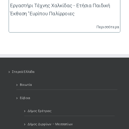
Εργαστήρι Τέχνης Χαλκίδας - Ετήσια Παιδική
Έκθεση "Ευρίπου Παλίρροιες
Περισσότερα
Στερεά Ελλάδα
Βοιωτία
Εύβοια
Δήμος Ερέτριας
Δήμος Διρφύων – Μεσσαπίων