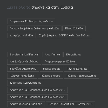
Δείτε όλα τα
σημαντικά στην Εύβοια
Ενεργειακοί Επιθεωρητές Χαλκίδα
(opens in a new tab)
Γύρος - Σουβλάκια Delivery στη Χαλκίδα
(opens in a new tab)
Πίτσα Χαλκίδα
(opens in a new tab)
Δικηγόροι Χαλκίδα
(opens in a new tab)
Συμβεβλημένοι ΕΟΠΠΥ Χαλκίδα - Εύβοια
(opens in a new tab)
Bio-Mechanical Festival
Άννα Παππά
Έλενα Βάκα
Αλέξανδρος Θεοδώρου
Ανεμογγενήτριες Εύβοια
Βαγγέλης Αποστόλου
Βόρεια Εύβοια
Γιάννης Κοντζιάς
Γιώργος Κελαϊδίτης
Γιώργος Σπύρου
Γιώργος Τσαπουρνιώτης
Δημήτρης Αναγνωστάκης
Δημοτικές και Περιφερειακές Εκλογές 2019
Δημοτικές και Περιφερειακές Εκλογές 2023
Δημοτική Αγορά Χαλκίδας
Εθνικές Βουλευτικές Εκλογές 2015