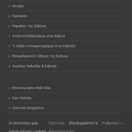
Ιστορία
Πρόσωπα
Παραλίες της Εύβοιας
Ατζέντα Εκδηλώσεων στην Εύβοια
Τι παίζει ο Κινηματογράφος στην Χαλκίδα
Επαγγελματικός Οδηγός της Εύβοιας
Αγγελίες Χαλκίδας & Εύβοιας
Επικοινωνήστε Μαζί Μας
Όροι Χρήσης
Πολιτική Απορρήτου
O ιστότοπος μας
Πολιτική
Επεξεργαστείτε
Ρυθμίσεις
χρησιμοποιεί cookies
Απορρήτου.
τις