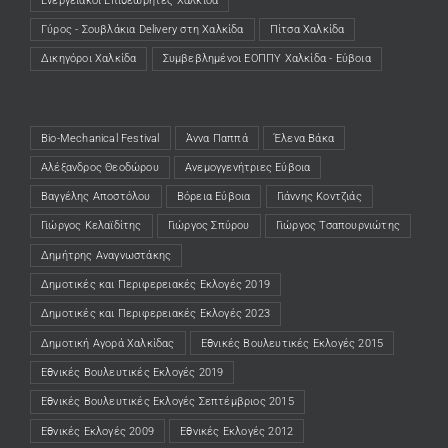
Ενεργειακοί Επιθεωρητές Χαλκίδα
(opens in a new tab)
Γύρος - Σουβλάκια Delivery στη Χαλκίδα
(opens in a new tab)
Πίτσα Χαλκίδα
(opens in a new tab)
Δικηγόροι Χαλκίδα
(opens in a new tab)
Συμβεβλημένοι ΕΟΠΠΥ Χαλκίδα - Εύβοια
(opens in a new tab)
Bio-Mechanical Festival
Άννα Παππά
Έλενα Βάκα
Αλέξανδρος Θεοδώρου
Ανεμογγενήτριες Εύβοια
Βαγγέλης Αποστόλου
Βόρεια Εύβοια
Γιάννης Κοντζιάς
Γιώργος Κελαϊδίτης
Γιώργος Σπύρου
Γιώργος Τσαπουρνιώτης
Δημήτρης Αναγνωστάκης
Δημοτικές και Περιφερειακές Εκλογές 2019
Δημοτικές και Περιφερειακές Εκλογές 2023
Δημοτική Αγορά Χαλκίδας
Εθνικές Βουλευτικές Εκλογές 2015
Εθνικές Βουλευτικές Εκλογές 2019
Εθνικές Βουλευτικές Εκλογές Σεπτέμβριος 2015
Εθνικές Εκλογές 2009
Εθνικές Εκλογές 2012