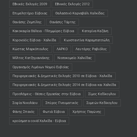
Εθνικές Εκλογές 2009
Εθνικές Εκλογές 2012
Επιμελητήριο Εύβοιας
Θαλασσινό Καρναβάλι Χαλκίδας
Θανάσης Ζεμπίλης
Θανάσης Τάρτης
Κακοκαιρία Θάλεια - Πλημμύρες Εύβοια
Κατερίνα Καζάνη
Κορονοϊός Εύβοια - Χαλκίδα
Κωνσταντίνα Καραμπατσώλη
Κώστας Μαρκόπουλος
ΛΑΡΚΟ
Λευτέρης Ραβιόλος
Μίλτος Χατζηγιαννάκης
Νοσοκομείο Χαλκίδας
Οργανισμός Λιμένων Νομού Ευβοίας
Περιφερειακές & Δημοτικές Εκλογές 2010 σε Εύβοια - Χαλκίδα
Περιφερειακές & Δημοτικές Εκλογές 2014 σε Εύβοια και Χαλκίδα
Προσλήψεις - Θέσεις Εργασίας στην Εύβοια
Σίμος Κεδίκογλου
Σοφία Νικολάου
Σπύρος Πνευματικός
Συμεών Κεδίκογλου
Φάνης Σπανός
Φωτιά Εύβοια
Χρήστος Παγώνης
κρούσματα covid Χαλκίδα - Εύβοια