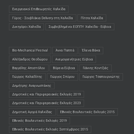
Ενεργειακοί Επιθεωρητές Χαλκίδα
(opens in a new tab)
Γύρος - Σουβλάκια Delivery στη Χαλκίδα
(opens in a new tab)
Πίτσα Χαλκίδα
(opens in a new tab)
Δικηγόροι Χαλκίδα
(opens in a new tab)
Συμβεβλημένοι ΕΟΠΠΥ Χαλκίδα - Εύβοια
(opens in a new tab)
Bio-Mechanical Festival
Άννα Παππά
Έλενα Βάκα
Αλέξανδρος Θεοδώρου
Ανεμογγενήτριες Εύβοια
Βαγγέλης Αποστόλου
Βόρεια Εύβοια
Γιάννης Κοντζιάς
Γιώργος Κελαϊδίτης
Γιώργος Σπύρου
Γιώργος Τσαπουρνιώτης
Δημήτρης Αναγνωστάκης
Δημοτικές και Περιφερειακές Εκλογές 2019
Δημοτικές και Περιφερειακές Εκλογές 2023
Δημοτική Αγορά Χαλκίδας
Εθνικές Βουλευτικές Εκλογές 2015
Εθνικές Βουλευτικές Εκλογές 2019
Εθνικές Βουλευτικές Εκλογές Σεπτέμβριος 2015