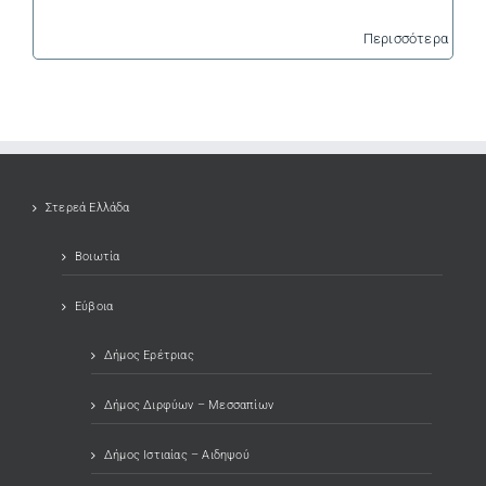
Περισσότερα
Στερεά Ελλάδα
Βοιωτία
Εύβοια
Δήμος Ερέτριας
Δήμος Διρφύων – Μεσσαπίων
Δήμος Ιστιαίας – Αιδηψού