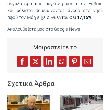
μεγαλύτερο που συγκέντρωσε στην Εύβοια
και μάλιστα σημειώνοντας άνοδο στο νησί,
αφού τον Μάη είχε συγκεντρώσει
17,15%.
Ακολουθείστε μας στο
Google News
(opens in a ne
Μοιραστείτε το
(opens in a new tab)
(opens in a new tab)
(opens in a new tab)
(opens in a new tab)
(opens in a new
Facebook
X
LinkedIn
WhatsApp
Pinterest
Email
Σχετικά Άρθρα