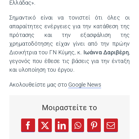
Ελλάδας».
Σημαντικό είναι να τονιστεί ότι όλες οι
απαραίτητες ενέργειες για την κατάθεση της
πρότασης και την εξασφάλιση της
χρηματοδότησης είχαν γίνει από την πρώην
Διοικήτρια του ΓΝ Κύμης, κ.
Ιωάννα Δαριβέρη
,
γεγονός που έθεσε τις βάσεις για την ένταξη
και υλοποίηση του έργου.
Ακολουθείστε μας στο
Google News
(opens in a ne
Μοιραστείτε το
(opens in a new tab)
(opens in a new tab)
(opens in a new tab)
(opens in a new tab)
(opens in a new
Facebook
X
LinkedIn
WhatsApp
Pinterest
Email