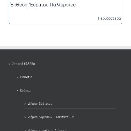
Έκθεση "Ευρίπου Παλίρροιες
Περισσότερα
Στερεά Ελλάδα
Βοιωτία
Εύβοια
Δήμος Ερέτριας
Δήμος Διρφύων – Μεσσαπίων
Δήμος Ιστιαίας – Αιδηψού