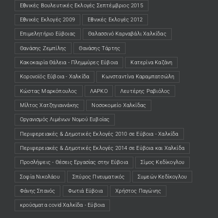
Εθνικές Βουλευτικές Εκλογές Σεπτέμβριος 2015
Εθνικές Εκλογές 2009
Εθνικές Εκλογές 2012
Επιμελητήριο Εύβοιας
Θαλασσινό Καρναβάλι Χαλκίδας
Θανάσης Ζεμπίλης
Θανάσης Τάρτης
Κακοκαιρία Θάλεια - Πλημμύρες Εύβοια
Κατερίνα Καζάνη
Κορονοϊός Εύβοια - Χαλκίδα
Κωνσταντίνα Καραμπατσώλη
Κώστας Μαρκόπουλος
ΛΑΡΚΟ
Λευτέρης Ραβιόλος
Μίλτος Χατζηγιαννάκης
Νοσοκομείο Χαλκίδας
Οργανισμός Λιμένων Νομού Ευβοίας
Περιφερειακές & Δημοτικές Εκλογές 2010 σε Εύβοια - Χαλκίδα
Περιφερειακές & Δημοτικές Εκλογές 2014 σε Εύβοια και Χαλκίδα
Προσλήψεις - Θέσεις Εργασίας στην Εύβοια
Σίμος Κεδίκογλου
Σοφία Νικολάου
Σπύρος Πνευματικός
Συμεών Κεδίκογλου
Φάνης Σπανός
Φωτιά Εύβοια
Χρήστος Παγώνης
κρούσματα covid Χαλκίδα - Εύβοια