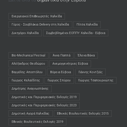
Ενεργειακοί Επιθεωρητές Χαλκίδα
(opens in a new tab)
Γύρος - Σουβλάκια Delivery στη Χαλκίδα
(opens in a new tab)
Πίτσα Χαλκίδα
(opens in a new tab)
Δικηγόροι Χαλκίδα
(opens in a new tab)
Συμβεβλημένοι ΕΟΠΠΥ Χαλκίδα - Εύβοια
(opens in a new tab)
Bio-Mechanical Festival
Άννα Παππά
Έλενα Βάκα
Αλέξανδρος Θεοδώρου
Ανεμογγενήτριες Εύβοια
Βαγγέλης Αποστόλου
Βόρεια Εύβοια
Γιάννης Κοντζιάς
Γιώργος Κελαϊδίτης
Γιώργος Σπύρου
Γιώργος Τσαπουρνιώτης
Δημήτρης Αναγνωστάκης
Δημοτικές και Περιφερειακές Εκλογές 2019
Δημοτικές και Περιφερειακές Εκλογές 2023
Δημοτική Αγορά Χαλκίδας
Εθνικές Βουλευτικές Εκλογές 2015
Εθνικές Βουλευτικές Εκλογές 2019