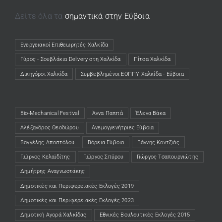
Δείτε όλα τα
σημαντικά στην Εύβοια
Ενεργειακοί Επιθεωρητές Χαλκίδα
(opens in a new tab)
Γύρος - Σουβλάκια Delivery στη Χαλκίδα
(opens in a new tab)
Πίτσα Χαλκίδα
(opens in a new tab)
Δικηγόροι Χαλκίδα
(opens in a new tab)
Συμβεβλημένοι ΕΟΠΠΥ Χαλκίδα - Εύβοια
(opens in a new tab)
Bio-Mechanical Festival
Άννα Παππά
Έλενα Βάκα
Αλέξανδρος Θεοδώρου
Ανεμογγενήτριες Εύβοια
Βαγγέλης Αποστόλου
Βόρεια Εύβοια
Γιάννης Κοντζιάς
Γιώργος Κελαϊδίτης
Γιώργος Σπύρου
Γιώργος Τσαπουρνιώτης
Δημήτρης Αναγνωστάκης
Δημοτικές και Περιφερειακές Εκλογές 2019
Δημοτικές και Περιφερειακές Εκλογές 2023
Δημοτική Αγορά Χαλκίδας
Εθνικές Βουλευτικές Εκλογές 2015