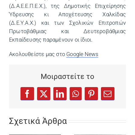
(Δ.Α.Ε.Ε.Π.Ε.Χ.), της Δημοτικής Επιχείρησης
Ύδρευσης κι Αποχέτευσης Χαλκίδας
(Δ.Ε.Υ.Α.Χ.) και των Σχολικών Επιτροπών
Πρωτοβάθμιας και Δευτεροβάθμιας
Εκπαίδευσης παραμένουν οι ίδιοι.
Ακολουθείστε μας στο
Google News
(opens in a ne
Μοιραστείτε το
(opens in a new tab)
(opens in a new tab)
(opens in a new tab)
(opens in a new tab)
(opens in a new
Facebook
X
LinkedIn
WhatsApp
Pinterest
Email
Σχετικά Άρθρα