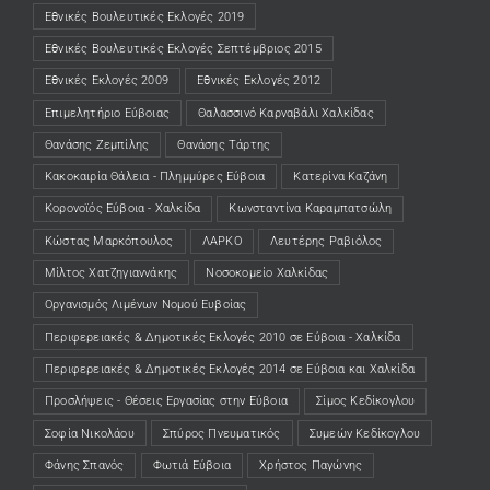
Εθνικές Βουλευτικές Εκλογές 2019
Εθνικές Βουλευτικές Εκλογές Σεπτέμβριος 2015
Εθνικές Εκλογές 2009
Εθνικές Εκλογές 2012
Επιμελητήριο Εύβοιας
Θαλασσινό Καρναβάλι Χαλκίδας
Θανάσης Ζεμπίλης
Θανάσης Τάρτης
Κακοκαιρία Θάλεια - Πλημμύρες Εύβοια
Κατερίνα Καζάνη
Κορονοϊός Εύβοια - Χαλκίδα
Κωνσταντίνα Καραμπατσώλη
Κώστας Μαρκόπουλος
ΛΑΡΚΟ
Λευτέρης Ραβιόλος
Μίλτος Χατζηγιαννάκης
Νοσοκομείο Χαλκίδας
Οργανισμός Λιμένων Νομού Ευβοίας
Περιφερειακές & Δημοτικές Εκλογές 2010 σε Εύβοια - Χαλκίδα
Περιφερειακές & Δημοτικές Εκλογές 2014 σε Εύβοια και Χαλκίδα
Προσλήψεις - Θέσεις Εργασίας στην Εύβοια
Σίμος Κεδίκογλου
Σοφία Νικολάου
Σπύρος Πνευματικός
Συμεών Κεδίκογλου
Φάνης Σπανός
Φωτιά Εύβοια
Χρήστος Παγώνης