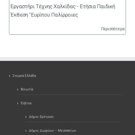
Εργαστήρι Τέχνης Χαλκίδας - Ετήσια Παιδική
Έκθεση "Ευρίπου Παλίρροιες
Περισσότερα
Στερεά Ελλάδα
Βοιωτία
Εύβοια
Δήμος Ερέτριας
Δήμος Διρφύων – Μεσσαπίων