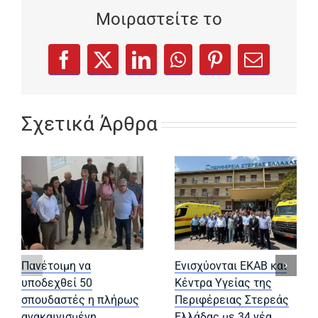
Μοιραστείτε το
(opens in a new tab)
(opens in a new tab)
(opens in a new tab)
(opens in a new tab)
(opens in a new
Facebook
X
LinkedIn
WhatsApp
Pinterest
Email
Σχετικά Άρθρα
Πανέτοιμη να
Ενισχύονται ΕΚΑΒ και
υποδεχθεί 50
Κέντρα Υγείας της
σπουδαστές η πλήρως
Περιφέρειας Στερεάς
ανακαινισμένη
Ελλάδας με 34 νέα