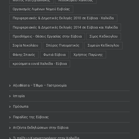
Μίλτος Χατζηγιαννάκης
Νοσοκομείο Χαλκίδας
Οργανισμός Λιμένων Νομού Ευβοίας
Περιφερειακές & Δημοτικές Εκλογές 2010 σε Εύβοια - Χαλκίδα
Περιφερειακές & Δημοτικές Εκλογές 2014 σε Εύβοια και Χαλκίδα
Προσλήψεις - Θέσεις Εργασίας στην Εύβοια
Σίμος Κεδίκογλου
Σοφία Νικολάου
Σπύρος Πνευματικός
Συμεών Κεδίκογλου
Φάνης Σπανός
Φωτιά Εύβοια
Χρήστος Παγώνης
κρούσματα covid Χαλκίδα - Εύβοια
Αξιοθέατα – Έθιμα – Γαστρονομία
Ιστορία
Πρόσωπα
Παραλίες της Εύβοιας
Ατζέντα Εκδηλώσεων στην Εύβοια
Τι παίζει ο Κινηματογράφος στην Χαλκίδα