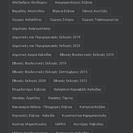
Αλέξανδρος Θεοδώρου
Ανεμογγενήτριες Εύβοια
Βαγγέλης Αποστόλου
Βόρεια Εύβοια
Γιάννης Κοντζιάς
Γιώργος Κελαϊδίτης
Γιώργος Σπύρου
Γιώργος Τσαπουρνιώτης
Δημήτρης Αναγνωστάκης
Δημοτικές και Περιφερειακές Εκλογές 2019
Δημοτικές και Περιφερειακές Εκλογές 2023
Δημοτική Αγορά Χαλκίδας
Εθνικές Βουλευτικές Εκλογές 2015
Εθνικές Βουλευτικές Εκλογές 2019
Εθνικές Βουλευτικές Εκλογές Σεπτέμβριος 2015
Εθνικές Εκλογές 2009
Εθνικές Εκλογές 2012
Επιμελητήριο Εύβοιας
Θαλασσινό Καρναβάλι Χαλκίδας
Θανάσης Ζεμπίλης
Θανάσης Τάρτης
Κακοκαιρία Θάλεια - Πλημμύρες Εύβοια
Κατερίνα Καζάνη
Κορονοϊός Εύβοια - Χαλκίδα
Κωνσταντίνα Καραμπατσώλη
Κώστας Μαρκόπουλος
ΛΑΡΚΟ
Λευτέρης Ραβιόλος