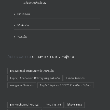
Δήμος Χαλκιδέων
Ευρυτανία
Φθιώτιδα
Φωκίδα
Δείτε όλα τα
σημαντικά στην Εύβοια
Ενεργειακοί Επιθεωρητές Χαλκίδα
(opens in a new tab)
Γύρος - Σουβλάκια Delivery στη Χαλκίδα
(opens in a new tab)
Πίτσα Χαλκίδα
(opens in a new tab)
Δικηγόροι Χαλκίδα
(opens in a new tab)
Συμβεβλημένοι ΕΟΠΠΥ Χαλκίδα - Εύβοια
(opens in a new tab)
Bio-Mechanical Festival
Άννα Παππά
Έλενα Βάκα