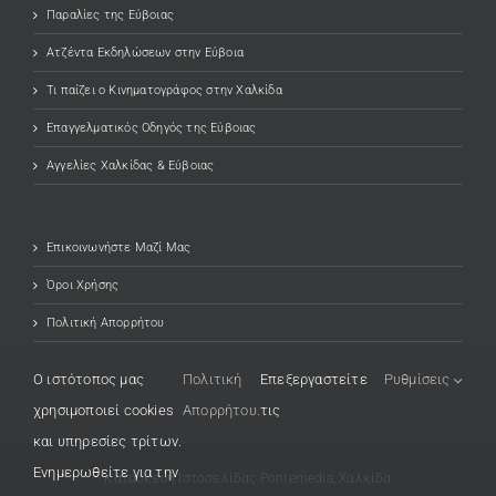
Παραλίες της Εύβοιας
Ατζέντα Εκδηλώσεων στην Εύβοια
Τι παίζει ο Κινηματογράφος στην Χαλκίδα
Επαγγελματικός Οδηγός της Εύβοιας
Αγγελίες Χαλκίδας & Εύβοιας
Επικοινωνήστε Μαζί Μας
Όροι Χρήσης
Πολιτική Απορρήτου
O ιστότοπος μας
Πολιτική
Επεξεργαστείτε
Ρυθμίσεις
χρησιμοποιεί cookies
Απορρήτου.
τις
και υπηρεσίες τρίτων.
Ενημερωθείτε για την
Κατασκευή Ιστοσελίδας
(opens in a new tab)
Pontemedia, Χαλκίδα