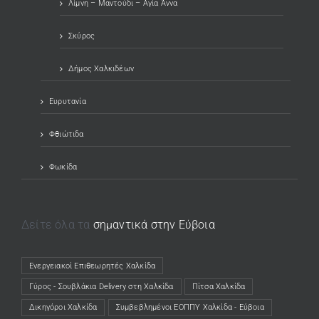
Λίμνη – Μαντούδι – Αγία Άννα
Σκύρος
Δήμος Χαλκιδέων
Ευρυτανία
Φθιώτιδα
Φωκίδα
Δείτε όλα τα
σημαντικά στην Εύβοια
Ενεργειακοί Επιθεωρητές Χαλκίδα
(opens in a new tab)
Γύρος - Σουβλάκια Delivery στη Χαλκίδα
(opens in a new tab)
Πίτσα Χαλκίδα
(opens in a new tab)
Δικηγόροι Χαλκίδα
(opens in a new tab)
Συμβεβλημένοι ΕΟΠΠΥ Χαλκίδα - Εύβοια
(opens in a new tab)