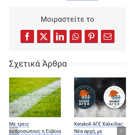
Μοιραστείτε το
(opens in a new tab)
(opens in a new tab)
(opens in a new tab)
(opens in a new tab)
(opens in a new
Facebook
X
LinkedIn
WhatsApp
Pinterest
Email
Σχετικά Άρθρα
Με τρεις
Kerakoll ΑΓΕ Χαλκίδας:
εκπροσώπους η Εύβοια
Νέα αρχή, με