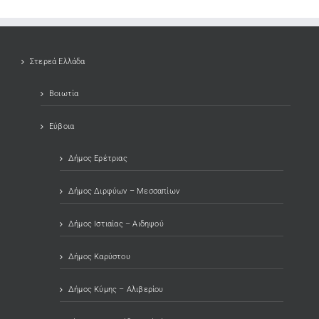
Στερεά Ελλάδα
Βοιωτία
Εύβοια
Δήμος Ερέτριας
Δήμος Διρφύων – Μεσσαπίων
Δήμος Ιστιαίας – Αιδηψού
Δήμος Καρύστου
Δήμος Κύμης – Αλιβερίου