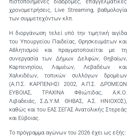
πιστοποιημένες διαδρομές, επαγγελματικές
χρονομετρήσεις, Live Streaming, βαθμολογία
των συμμετεχόντων κλπ.
Η διοργάνωση τελεί υπό την τιμητική αιγίδα
του Υπουργείου Παιδείας, Θρησκευμάτων και
Αθλητισμού και πραγματοποιείται με τη
συνεργασία των Δήμων Δελφών, Θηβαίων,
Καρπενησίου, Λαμιέων, Λεβαδέων και
Χαλκιδέων, τοπικών συλλόγων δρομέων
(Α.Π.Σ. ΚΑΡΠΕΝΗΣΙ 2002, Α.Π.Σ. ΔΡΟΜΕΩΝ
ΕΥΒΟΙΑΣ, ΤΡΑΧΙΝΑ Φθιώτιδας, Α.Κ.Ο.
Λιβαδειάς, Σ.Δ.Υ.Μ. ΘΗΒΑΣ, Α.Σ. ΗΝΙΟΧΟΣ),
καθώς και του ΕΑΣ ΣΕΓΑΣ Ανατολικής Στερεάς
και Εύβοιας.
Το πρόγραμμα αγώνων του 2026 έχει ως εξής: