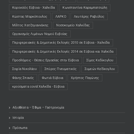
Κορονοϊός Εύβοια - Χαλκίδα
Κωνσταντίνα Καραμπατσώλη
Κώστας Μαρκόπουλος
ΛΑΡΚΟ
Λευτέρης Ραβιόλος
Μίλτος Χατζηγιαννάκης
Νοσοκομείο Χαλκίδας
Οργανισμός Λιμένων Νομού Ευβοίας
Περιφερειακές & Δημοτικές Εκλογές 2010 σε Εύβοια - Χαλκίδα
Περιφερειακές & Δημοτικές Εκλογές 2014 σε Εύβοια και Χαλκίδα
Προσλήψεις - Θέσεις Εργασίας στην Εύβοια
Σίμος Κεδίκογλου
Σοφία Νικολάου
Σπύρος Πνευματικός
Συμεών Κεδίκογλου
Φάνης Σπανός
Φωτιά Εύβοια
Χρήστος Παγώνης
κρούσματα covid Χαλκίδα - Εύβοια
Αξιοθέατα – Έθιμα – Γαστρονομία
Ιστορία
Πρόσωπα