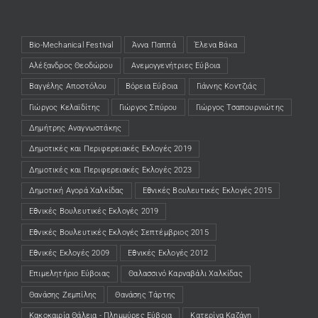
Bio-Mechanical Festival
Άννα Παππά
Έλενα Βάκα
Αλέξανδρος Θεοδώρου
Ανεμογγενήτριες Εύβοια
Βαγγέλης Αποστόλου
Βόρεια Εύβοια
Γιάννης Κοντζιάς
Γιώργος Κελαϊδίτης
Γιώργος Σπύρου
Γιώργος Τσαπουρνιώτης
Δημήτρης Αναγνωστάκης
Δημοτικές και Περιφερειακές Εκλογές 2019
Δημοτικές και Περιφερειακές Εκλογές 2023
Δημοτική Αγορά Χαλκίδας
Εθνικές Βουλευτικές Εκλογές 2015
Εθνικές Βουλευτικές Εκλογές 2019
Εθνικές Βουλευτικές Εκλογές Σεπτέμβριος 2015
Εθνικές Εκλογές 2009
Εθνικές Εκλογές 2012
Επιμελητήριο Εύβοιας
Θαλασσινό Καρναβάλι Χαλκίδας
Θανάσης Ζεμπίλης
Θανάσης Τάρτης
Κακοκαιρία Θάλεια - Πλημμύρες Εύβοια
Κατερίνα Καζάνη