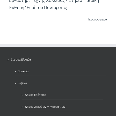
Εργαστήρι Τέχνης Χαλκίδας - Ετήσια Παιδική
Έκθεση "Ευρίπου Παλίρροιες
Περισσότερα
Στερεά Ελλάδα
Βοιωτία
Εύβοια
Δήμος Ερέτριας
Δήμος Διρφύων – Μεσσαπίων