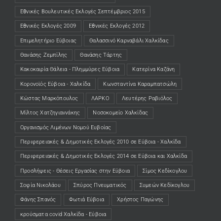
Εθνικές Βουλευτικές Εκλογές Σεπτέμβριος 2015
Εθνικές Εκλογές 2009
Εθνικές Εκλογές 2012
Επιμελητήριο Εύβοιας
Θαλασσινό Καρναβάλι Χαλκίδας
Θανάσης Ζεμπίλης
Θανάσης Τάρτης
Κακοκαιρία Θάλεια - Πλημμύρες Εύβοια
Κατερίνα Καζάνη
Κορονοϊός Εύβοια - Χαλκίδα
Κωνσταντίνα Καραμπατσώλη
Κώστας Μαρκόπουλος
ΛΑΡΚΟ
Λευτέρης Ραβιόλος
Μίλτος Χατζηγιαννάκης
Νοσοκομείο Χαλκίδας
Οργανισμός Λιμένων Νομού Ευβοίας
Περιφερειακές & Δημοτικές Εκλογές 2010 σε Εύβοια - Χαλκίδα
Περιφερειακές & Δημοτικές Εκλογές 2014 σε Εύβοια και Χαλκίδα
Προσλήψεις - Θέσεις Εργασίας στην Εύβοια
Σίμος Κεδίκογλου
Σοφία Νικολάου
Σπύρος Πνευματικός
Συμεών Κεδίκογλου
Φάνης Σπανός
Φωτιά Εύβοια
Χρήστος Παγώνης
κρούσματα covid Χαλκίδα - Εύβοια