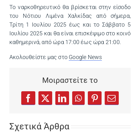
Το ναρκοθηρευτικό θα βρίσκεται στην είσοδο
του Νότιου Λιμένα Χαλκίδας από σήμερα,
Τρίτη 1 Ιουλίου 2025 έως και το Σάββατο 5
Ιουλίου 2025 και θα είναι επισκέψιμο στο κοινό
καθημερινά, από ώρα 17:00 έως ώρα 21:00.
Ακολουθείστε μας στο
Google News
(opens in a ne
Μοιραστείτε το
(opens in a new tab)
(opens in a new tab)
(opens in a new tab)
(opens in a new tab)
(opens in a new
Facebook
X
LinkedIn
WhatsApp
Pinterest
Email
Σχετικά Άρθρα