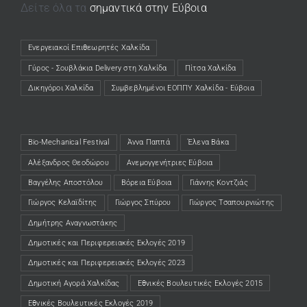
Δείτε όλα τα
σημαντικά στην Εύβοια
Ενεργειακοί Επιθεωρητές Χαλκίδα
(opens in a new tab)
Γύρος - Σουβλάκια Delivery στη Χαλκίδα
(opens in a new tab)
Πίτσα Χαλκίδα
(opens in a new tab)
Δικηγόροι Χαλκίδα
(opens in a new tab)
Συμβεβλημένοι ΕΟΠΠΥ Χαλκίδα - Εύβοια
(opens in a new tab)
Bio-Mechanical Festival
Άννα Παππά
Έλενα Βάκα
Αλέξανδρος Θεοδώρου
Ανεμογγενήτριες Εύβοια
Βαγγέλης Αποστόλου
Βόρεια Εύβοια
Γιάννης Κοντζιάς
Γιώργος Κελαϊδίτης
Γιώργος Σπύρου
Γιώργος Τσαπουρνιώτης
Δημήτρης Αναγνωστάκης
Δημοτικές και Περιφερειακές Εκλογές 2019
Δημοτικές και Περιφερειακές Εκλογές 2023
Δημοτική Αγορά Χαλκίδας
Εθνικές Βουλευτικές Εκλογές 2015
Εθνικές Βουλευτικές Εκλογές 2019