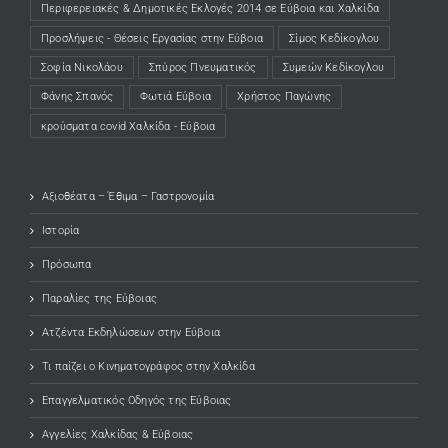
Περιφερειακές & Δημοτικές Εκλογές 2014 σε Εύβοια και Χαλκίδα
Προσλήψεις - Θέσεις Εργασίας στην Εύβοια
Σίμος Κεδίκογλου
Σοφία Νικολάου
Σπύρος Πνευματικός
Συμεών Κεδίκογλου
Φάνης Σπανός
Φωτιά Εύβοια
Χρήστος Παγώνης
κρούσματα covid Χαλκίδα - Εύβοια
Αξιοθέατα – Έθιμα – Γαστρονομία
Ιστορία
Πρόσωπα
Παραλίες της Εύβοιας
Ατζέντα Εκδηλώσεων στην Εύβοια
Τι παίζει ο Κινηματογράφος στην Χαλκίδα
Επαγγελματικός Οδηγός της Εύβοιας
Αγγελίες Χαλκίδας & Εύβοιας