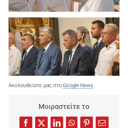
Ακολουθείστε μας στο
Google News
(opens in a ne
Μοιραστείτε το
(opens in a new tab)
(opens in a new tab)
(opens in a new tab)
(opens in a new tab)
(opens in a new
Facebook
X
LinkedIn
WhatsApp
Pinterest
Email