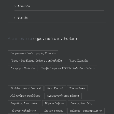
Φθιώτιδα
Φωκίδα
Δείτε όλα τα
σημαντικά στην Εύβοια
Ενεργειακοί Επιθεωρητές Χαλκίδα
(opens in a new tab)
Γύρος - Σουβλάκια Delivery στη Χαλκίδα
(opens in a new tab)
Πίτσα Χαλκίδα
(opens in a new tab)
Δικηγόροι Χαλκίδα
(opens in a new tab)
Συμβεβλημένοι ΕΟΠΠΥ Χαλκίδα - Εύβοια
(opens in a new tab)
Bio-Mechanical Festival
Άννα Παππά
Έλενα Βάκα
Αλέξανδρος Θεοδώρου
Ανεμογγενήτριες Εύβοια
Βαγγέλης Αποστόλου
Βόρεια Εύβοια
Γιάννης Κοντζιάς
Γιώργος Κελαϊδίτης
Γιώργος Σπύρου
Γιώργος Τσαπουρνιώτης