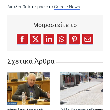
Ακολουθείστε μας στο
Google News
(opens in a ne
Μοιραστείτε το
(opens in a new tab)
(opens in a new tab)
(opens in a new tab)
(opens in a new tab)
(opens in a new
Facebook
X
LinkedIn
WhatsApp
Pinterest
Email
Σχετικά Άρθρα