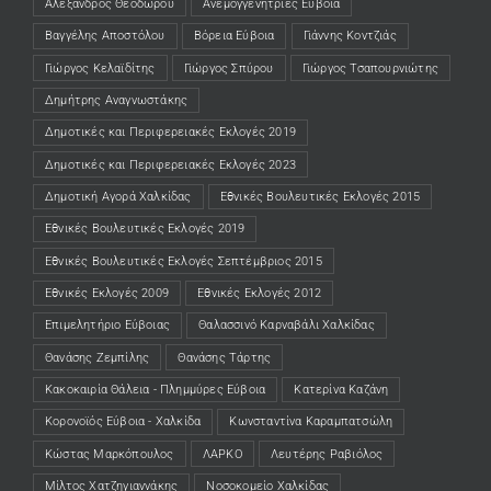
Αλέξανδρος Θεοδώρου
Ανεμογγενήτριες Εύβοια
Βαγγέλης Αποστόλου
Βόρεια Εύβοια
Γιάννης Κοντζιάς
Γιώργος Κελαϊδίτης
Γιώργος Σπύρου
Γιώργος Τσαπουρνιώτης
Δημήτρης Αναγνωστάκης
Δημοτικές και Περιφερειακές Εκλογές 2019
Δημοτικές και Περιφερειακές Εκλογές 2023
Δημοτική Αγορά Χαλκίδας
Εθνικές Βουλευτικές Εκλογές 2015
Εθνικές Βουλευτικές Εκλογές 2019
Εθνικές Βουλευτικές Εκλογές Σεπτέμβριος 2015
Εθνικές Εκλογές 2009
Εθνικές Εκλογές 2012
Επιμελητήριο Εύβοιας
Θαλασσινό Καρναβάλι Χαλκίδας
Θανάσης Ζεμπίλης
Θανάσης Τάρτης
Κακοκαιρία Θάλεια - Πλημμύρες Εύβοια
Κατερίνα Καζάνη
Κορονοϊός Εύβοια - Χαλκίδα
Κωνσταντίνα Καραμπατσώλη
Κώστας Μαρκόπουλος
ΛΑΡΚΟ
Λευτέρης Ραβιόλος
Μίλτος Χατζηγιαννάκης
Νοσοκομείο Χαλκίδας