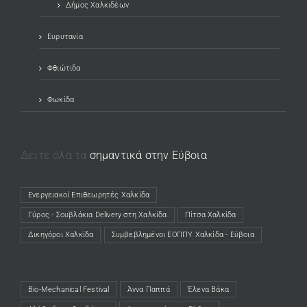
Δήμος Χαλκιδέων
Ευρυτανία
Φθιώτιδα
Φωκίδα
Δείτε όλα τα
σημαντικά στην Εύβοια
Ενεργειακοί Επιθεωρητές Χαλκίδα
(opens in a new tab)
Γύρος - Σουβλάκια Delivery στη Χαλκίδα
(opens in a new tab)
Πίτσα Χαλκίδα
(opens in a new tab)
Δικηγόροι Χαλκίδα
(opens in a new tab)
Συμβεβλημένοι ΕΟΠΠΥ Χαλκίδα - Εύβοια
(opens in a new tab)
Bio-Mechanical Festival
Άννα Παππά
Έλενα Βάκα