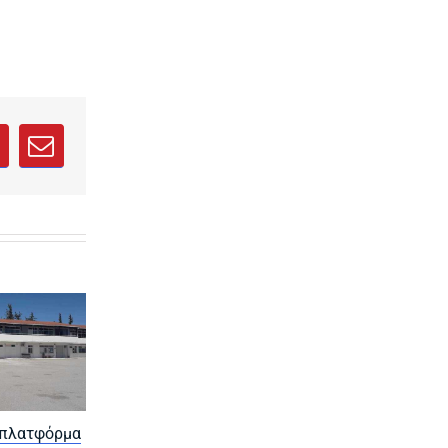
ab)
new tab)
 in a new tab)
opens in a new tab)
sApp
interest
Email
 πλατφόρμα
Ξεκίνησαν οι
ΣΑΕΚ ΔΥΠΑ