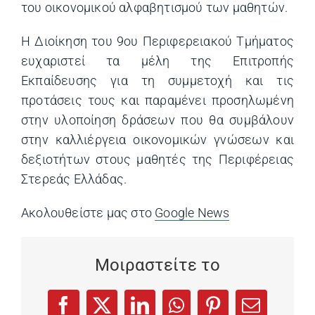
του οικονομικού αλφαβητισμού των μαθητών.
Η Διοίκηση του 9ου Περιφερειακού Τμήματος
ευχαριστεί τα μέλη της Επιτροπής
Εκπαίδευσης για τη συμμετοχή και τις
προτάσεις τους και παραμένει προσηλωμένη
στην υλοποίηση δράσεων που θα συμβάλουν
στην καλλιέργεια οικονομικών γνώσεων και
δεξιοτήτων στους μαθητές της Περιφέρειας
Στερεάς Ελλάδας.
Ακολουθείστε μας στο
Google News
(opens in a ne
Μοιραστείτε το
(opens in a new tab)
(opens in a new tab)
(opens in a new tab)
(opens in a new tab)
(opens in a new
Facebook
X
LinkedIn
WhatsApp
Pinterest
Email