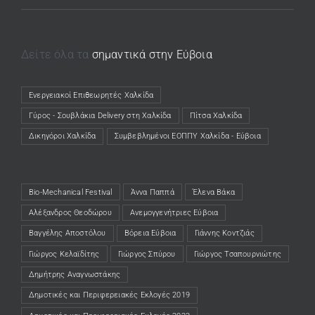
Δείτε όλα τα
σημαντικά στην Εύβοια
Ενεργειακοί Επιθεωρητές Χαλκίδα
(opens in a new tab)
Γύρος - Σουβλάκια Delivery στη Χαλκίδα
(opens in a new tab)
Πίτσα Χαλκίδα
(opens in a new tab)
Δικηγόροι Χαλκίδα
(opens in a new tab)
Συμβεβλημένοι ΕΟΠΠΥ Χαλκίδα - Εύβοια
(opens in a new tab)
Bio-Mechanical Festival
Άννα Παππά
Έλενα Βάκα
Αλέξανδρος Θεοδώρου
Ανεμογγενήτριες Εύβοια
Βαγγέλης Αποστόλου
Βόρεια Εύβοια
Γιάννης Κοντζιάς
Γιώργος Κελαϊδίτης
Γιώργος Σπύρου
Γιώργος Τσαπουρνιώτης
Δημήτρης Αναγνωστάκης
Δημοτικές και Περιφερειακές Εκλογές 2019