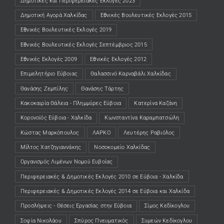
Δημοτικές και Περιφερειακές Εκλογές 2023
Δημοτική Αγορά Χαλκίδας
Εθνικές Βουλευτικές Εκλογές 2015
Εθνικές Βουλευτικές Εκλογές 2019
Εθνικές Βουλευτικές Εκλογές Σεπτέμβριος 2015
Εθνικές Εκλογές 2009
Εθνικές Εκλογές 2012
Επιμελητήριο Εύβοιας
Θαλασσινό Καρναβάλι Χαλκίδας
Θανάσης Ζεμπίλης
Θανάσης Τάρτης
Κακοκαιρία Θάλεια - Πλημμύρες Εύβοια
Κατερίνα Καζάνη
Κορονοϊός Εύβοια - Χαλκίδα
Κωνσταντίνα Καραμπατσώλη
Κώστας Μαρκόπουλος
ΛΑΡΚΟ
Λευτέρης Ραβιόλος
Μίλτος Χατζηγιαννάκης
Νοσοκομείο Χαλκίδας
Οργανισμός Λιμένων Νομού Ευβοίας
Περιφερειακές & Δημοτικές Εκλογές 2010 σε Εύβοια - Χαλκίδα
Περιφερειακές & Δημοτικές Εκλογές 2014 σε Εύβοια και Χαλκίδα
Προσλήψεις - Θέσεις Εργασίας στην Εύβοια
Σίμος Κεδίκογλου
Σοφία Νικολάου
Σπύρος Πνευματικός
Συμεών Κεδίκογλου