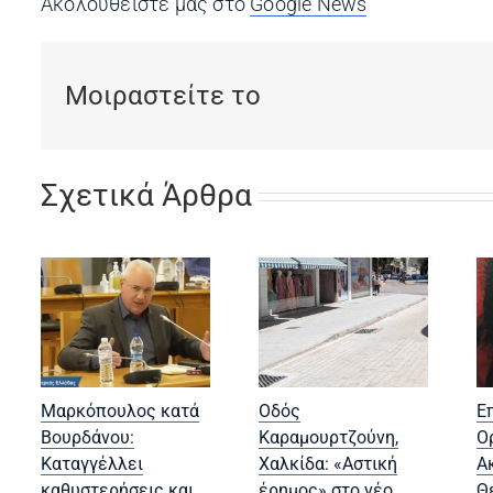
Ακολουθείστε μας στο
Google News
(opens in a ne
Μοιραστείτε το
Σχετικά Άρθρα
Μαρκόπουλος κατά
Οδός
Ε
Βουρδάνου:
Καραμουρτζούνη,
Ο
Καταγγέλλει
Χαλκίδα: «Αστική
Α
καθυστερήσεις και
έρημος» στο νέο
Θ