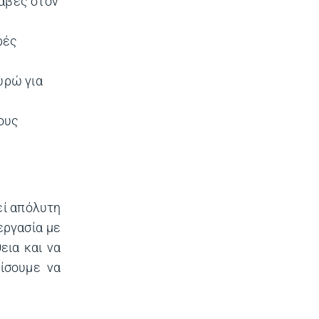
λάβες στον
ρές
υρώ για
ους
εί απόλυτη
εργασία με
εια και να
ίσουμε να