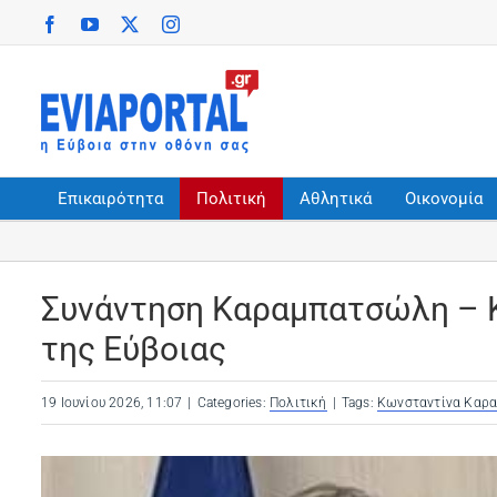
Skip
Facebook
YouTube
X
Instagram
(opens in a new tab)
(opens in a new tab)
(opens in a new tab)
(opens in a new tab)
to
content
Επικαιρότητα
Πολιτική
Αθλητικά
Οικονομία
Συνάντηση Καραμπατσώλη – Κ
της Εύβοιας
19 Ιουνίου 2026, 11:07
|
Categories:
Πολιτική
|
Tags:
Κωνσταντίνα Καρ