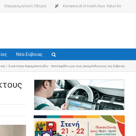
Επαγγελματικός Οδηγός
(opens in a new tab)
Κατασκευή Ιστοσελίδων Χαλκίδα
ίες
Νέα Εύβοιας
τική
Συνάντηση Καραμπατσώλη – Κατσαφάδου για τους σεισμόπληκτους της Εύβοιας
κτους
(ope