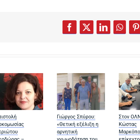
w tab)
(opens in a new tab)
(opens in a new t
(opens in a 
(opens
(
Facebook
X
LinkedIn
What
P
πιστολή
Γιώργος Σπύρου:
Στον ΟΛΝ
ρκομωσίας
«Θετική εξέλιξη η
Κώστας
κριώτου
αρνητική
Μαρκόπο
εοδώρας –
γνωμοδότηση του
επίκεντρ