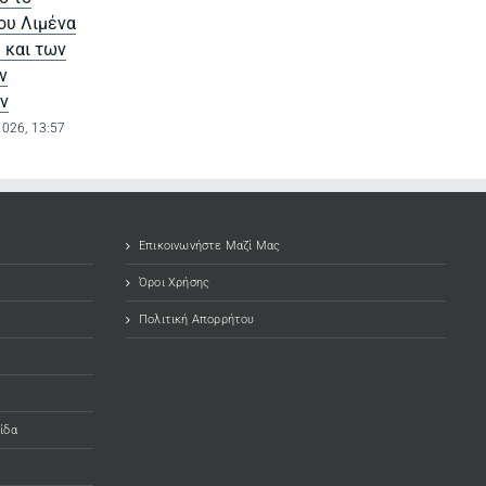
ου Λιμένα
έλλειψη διαφάνειας
πεζοδρόμιο, μια
 και των
στην Αναπτυξιακή
ανάσα από τη
ν
Εύβοιας
βιοκλιματική
ν
πλατεία
4 Αυγούστου 2026, 14:01
2026, 13:57
3 Αυγούστου 2026, 1
Επικοινωνήστε Μαζί Μας
Όροι Χρήσης
Πολιτική Απορρήτου
ίδα