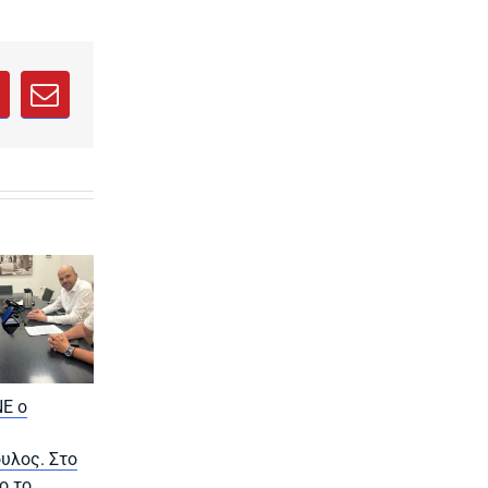
ab)
new tab)
 in a new tab)
opens in a new tab)
sApp
interest
Email
Ε ο
Μαρκόπουλος κατά
Οδός
Βουρδάνου:
Καραμουρτζούνη
υλος. Στο
Καταγγέλλει
Χαλκίδα: «Αστικ
ο το
καθυστερήσεις και
έρημος» στο νέ