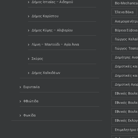
Δήμος Ιστιαίας – Αιδηψού
Bio-Mechanical
Έλενα Βάκα
Δήμος Καρύστου
Ανεμογγενήτρι
Δήμος Κύμης – Αλιβερίου
Βόρεια Εύβοια
Γιώργος Κελαϊ
Λίμνη – Μαντούδι – Αγία Άννα
Γιώργος Τσαπ
Δημήτρης Ανα
Σκύρος
Δημοτικές και
Δήμος Χαλκιδέων
Δημοτικές και
Δημοτική Αγο
Ευρυτανία
Εθνικές Βουλε
Φθιώτιδα
Εθνικές Βουλε
Εθνικές Βουλε
Φωκίδα
Εθνικές Εκλογ
Επιμελητήριο 