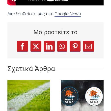
Ακολουθείστε μας στο
Google News
(opens in a ne
Μοιραστείτε το
(opens in a new tab)
(opens in a new tab)
(opens in a new tab)
(opens in a new tab)
(opens in a new
Facebook
X
LinkedIn
WhatsApp
Pinterest
Email
Σχετικά Άρθρα