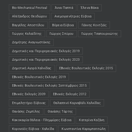
Bio-Mechanical Festival
Άννα Παππά
Έλενα Βάκα
Αλέξανδρος Θεοδώρου
Ανεμογγενήτριες Εύβοια
Βαγγέλης Αποστόλου
Βόρεια Εύβοια
Γιάννης Κοντζιάς
Γιώργος Κελαϊδίτης
Γιώργος Σπύρου
Γιώργος Τσαπουρνιώτης
Δημήτρης Αναγνωστάκης
Δημοτικές και Περιφερειακές Εκλογές 2019
Δημοτικές και Περιφερειακές Εκλογές 2023
Δημοτική Αγορά Χαλκίδας
Εθνικές Βουλευτικές Εκλογές 2015
Εθνικές Βουλευτικές Εκλογές 2019
Εθνικές Βουλευτικές Εκλογές Σεπτέμβριος 2015
Εθνικές Εκλογές 2009
Εθνικές Εκλογές 2012
Επιμελητήριο Εύβοιας
Θαλασσινό Καρναβάλι Χαλκίδας
Θανάσης Ζεμπίλης
Θανάσης Τάρτης
Κακοκαιρία Θάλεια - Πλημμύρες Εύβοια
Κατερίνα Καζάνη
Κορονοϊός Εύβοια - Χαλκίδα
Κωνσταντίνα Καραμπατσώλη