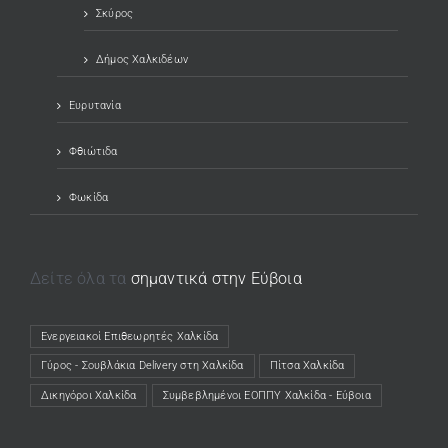
Σκύρος
Δήμος Χαλκιδέων
Ευρυτανία
Φθιώτιδα
Φωκίδα
Δείτε όλα τα
σημαντικά στην Εύβοια
Ενεργειακοί Επιθεωρητές Χαλκίδα
(opens in a new tab)
Γύρος - Σουβλάκια Delivery στη Χαλκίδα
(opens in a new tab)
Πίτσα Χαλκίδα
(opens in a new tab)
Δικηγόροι Χαλκίδα
(opens in a new tab)
Συμβεβλημένοι ΕΟΠΠΥ Χαλκίδα - Εύβοια
(opens in a new tab)