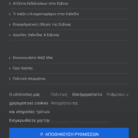
Ατζέντα Εκδηλώσεων στην Εύβοια
Τι παίζει ο Κινηματογράφος στην Χαλκίδα
Επαγγελματικός Οδηγός της Εύβοιας
Αγγελίες Χαλκίδας & Εύβοιας
Επικοινωνήστε Μαζί Μας
Όροι Χρήσης
Πολιτική Απορρήτου
O ιστότοπος μας
Πολιτική
Επεξεργαστείτε
Ρυθμίσεις
χρησιμοποιεί cookies
Απορρήτου.
τις
και υπηρεσίες τρίτων.
Ενημερωθείτε για την
Κατασκευή Ιστοσελίδας
(opens in a new tab)
Pontemedia, Χαλκίδα
⛭ ΑΠΟΘΉΚΕΥΣΗ ΡΥΘΜΊΣΕΩΝ
Facebook
YouTube
X
Instagram
(opens in a new tab)
(opens in a new tab)
(opens in a new tab)
(opens in a new tab)