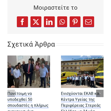
Μοιραστείτε το
(opens in a new tab)
(opens in a new tab)
(opens in a new tab)
(opens in a new tab)
(opens in a new
Facebook
X
LinkedIn
WhatsApp
Pinterest
Email
Σχετικά Άρθρα
Πανέτοιμη να
Ενισχύονται ΕΚΑΒ και
υποδεχθεί 50
Κέντρα Υγείας της
σπουδαστές η πλήρως
Περιφέρειας Στερεάς