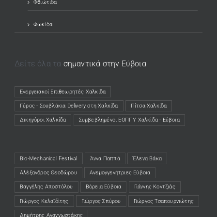
Φθιώτιδα
Φωκίδα
Δείτε όλα τα
σημαντικά στην Εύβοια
Ενεργειακοί Επιθεωρητές Χαλκίδα
(opens in a new tab)
Γύρος - Σουβλάκια Delivery στη Χαλκίδα
(opens in a new tab)
Πίτσα Χαλκίδα
(opens in a new tab)
Δικηγόροι Χαλκίδα
(opens in a new tab)
Συμβεβλημένοι ΕΟΠΠΥ Χαλκίδα - Εύβοια
(opens in a new tab)
Bio-Mechanical Festival
Άννα Παππά
Έλενα Βάκα
Αλέξανδρος Θεοδώρου
Ανεμογγενήτριες Εύβοια
Βαγγέλης Αποστόλου
Βόρεια Εύβοια
Γιάννης Κοντζιάς
Γιώργος Κελαϊδίτης
Γιώργος Σπύρου
Γιώργος Τσαπουρνιώτης
Δημήτρης Αναγνωστάκης