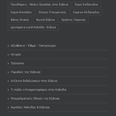
Προσλήψεις - Θέσεις Εργασίας στην Εύβοια
Σίμος Κεδίκογλου
Σοφία Νικολάου
Σπύρος Πνευματικός
Συμεών Κεδίκογλου
Φάνης Σπανός
Φωτιά Εύβοια
Χρήστος Παγώνης
κρούσματα covid Χαλκίδα - Εύβοια
Αξιοθέατα – Έθιμα – Γαστρονομία
Ιστορία
Πρόσωπα
Παραλίες της Εύβοιας
Ατζέντα Εκδηλώσεων στην Εύβοια
Τι παίζει ο Κινηματογράφος στην Χαλκίδα
Επαγγελματικός Οδηγός της Εύβοιας
Αγγελίες Χαλκίδας & Εύβοιας