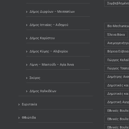
Συμβεβλημένο
(opens in a ne
Δήμος Διρφύων – Μεσσαπίων
Δήμος Ιστιαίας – Αιδηψού
Bio-Mechanical
Έλενα Βάκα
Δήμος Καρύστου
Ανεμογγενήτρι
Δήμος Κύμης – Αλιβερίου
Βόρεια Εύβοια
Γιώργος Κελαϊ
Λίμνη – Μαντούδι – Αγία Άννα
Γιώργος Τσαπ
Δημήτρης Ανα
Σκύρος
Δημοτικές και
Δήμος Χαλκιδέων
Δημοτικές και
Δημοτική Αγο
Ευρυτανία
Εθνικές Βουλε
Φθιώτιδα
Εθνικές Βουλε
Εθνικές Βουλε