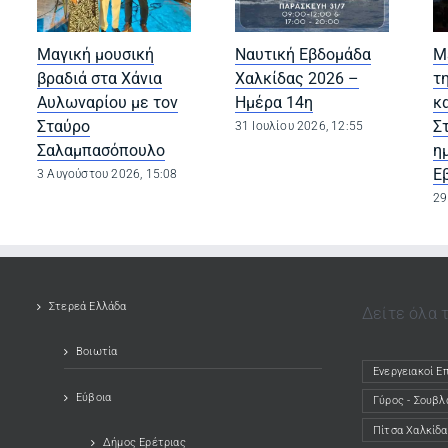
Μαγική μουσική
Ναυτική Εβδομάδα
Μ
βραδιά στα Χάνια
Χαλκίδας 2026 –
τ
Αυλωναρίου με τον
Ημέρα 14η
κ
Σταύρο
Σ
31 Ιουλίου 2026, 12:55
Σαλαμπασόπουλο
η
Ε
3 Αυγούστου 2026, 15:08
29
Στερεά Ελλάδα
Δείτε όλα 
Βοιωτία
Ενεργειακοί Ε
(opens in a ne
Εύβοια
Γύρος - Σουβλά
(opens in a ne
Πίτσα Χαλκίδα
(opens in a ne
Δήμος Ερέτριας