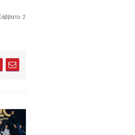
Σάββατο 2
ab)
new tab)
 in a new tab)
opens in a new tab)
sApp
interest
Email