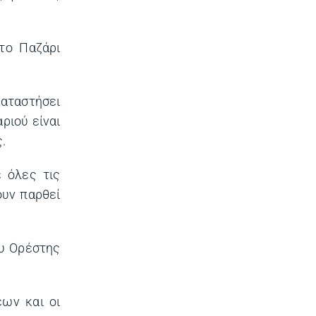
το Παζάρι
καταστήσει
ριού είναι
.
 όλες τις
ουν παρθεί
ου Ορέστης
ων και οι