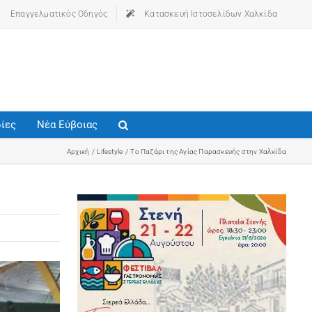
Επαγγελματικός Οδηγός
(opens in a new tab)
Κατασκευή Ιστοσελίδων Χαλκίδα
ίες
Νέα Εύβοιας
Αρχική
Lifestyle
Το Παζάρι της Αγίας Παρασκευής στην Χαλκίδα
(opens in a new tab)