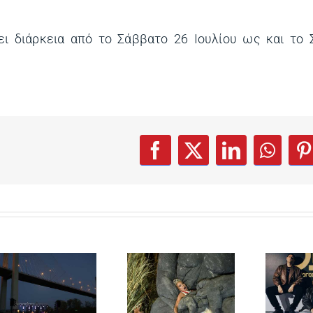
ι διάρκεια από το Σάββατο 26 Ιουλίου ως και το 
w tab)
(opens in a new tab)
(opens in a new t
(opens in a 
(opens
(
Facebook
X
LinkedIn
What
P