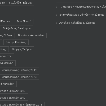
ι ΕΟΠΠΥ Χαλκίδα - Εύβοια
w tab)
Τι παίζει ο Κινηματογράφος στην Χαλκ
Επαγγελματικός Οδηγός της Εύβοιας
 Festival
Άννα Παππά
Αγγελίες Χαλκίδας & Εύβοιας
Αλέξανδρος Θεοδώρου
ες Εύβοια
Βαγγέλης Αποστόλου
Γιάννης Κοντζιάς
δίτης
Γιώργος Σπύρου
ουρνιώτης
γνωστάκης
 Περιφερειακές Εκλογές 2019
 Περιφερειακές Εκλογές 2023
ρά Χαλκίδας
υτικές Εκλογές 2015
υτικές Εκλογές 2019
υτικές Εκλογές Σεπτέμβριος 2015