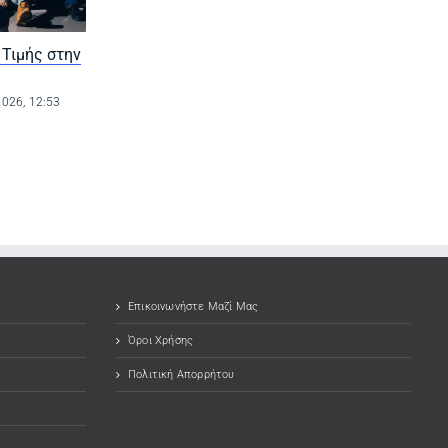
 Τιμής στην
Μαγική μουσική
Ναυτική Εβδομά
βραδιά στα Χάνια
Χαλκίδας 2026 
Αυλωναρίου με τον
Ημέρα 14η
2026, 12:53
Σταύρο
31 Ιουλίου 2026, 12:
Σαλαμπασόπουλο
3 Αυγούστου 2026, 15:08
Επικοινωνήστε Μαζί Μας
Όροι Χρήσης
Πολιτική Απορρήτου