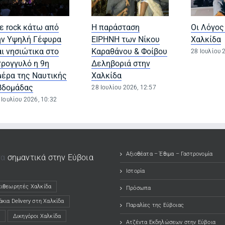
ε rock κάτω από
Η παράσταση
Οι Λόγος
ην Υψηλή Γέφυρα
ΕΙΡΗΝΗ των Νίκου
Χαλκίδα
αι νησιώτικα στο
Καραθάνου & Φοίβου
28 Ιουλίου 
τρογγυλό η 9η
Δεληβοριά στην
μέρα της Ναυτικής
Χαλκίδα
βδομάδας
28 Ιουλίου 2026, 12:57
 Ιουλίου 2026, 10:32
Αξιοθέατα – Έθιμα – Γαστρονομία
τα
σημαντικά στην Εύβοια
Ιστορία
πιθεωρητές Χαλκίδα
w tab)
Πρόσωπα
κια Delivery στη Χαλκίδα
w tab)
Παραλίες της Εύβοιας
w tab)
Δικηγόροι Χαλκίδα
(opens in a new tab)
Ατζέντα Εκδηλώσεων στην Εύβοια