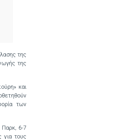
πλασης της
αγωγής της
κούρη» και
οθετηθούν
φορία των
 Παρκ, 6-7
ς για τους