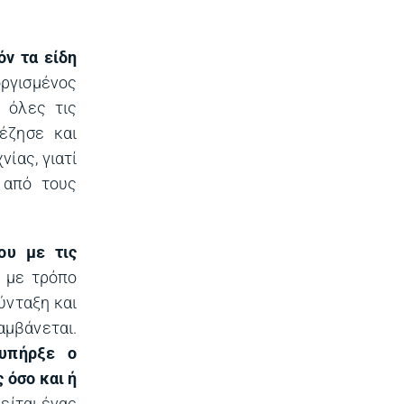
όν τα είδη
οργισμένος
 όλες τις
έζησε και
ίας, γιατί
 από τους
ου με τις
 με τρόπο
ύνταξη και
αμβάνεται.
 υπήρξε ο
 όσο και ή