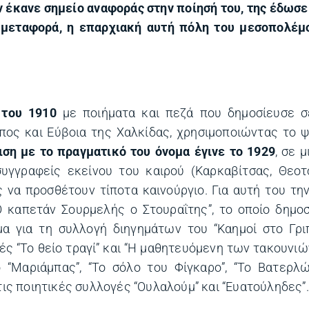
 έκανε σημείο αναφοράς στην ποίησή του, της έδωσ
 μεταφορά, η επαρχιακή αυτή πόλη του μεσοπολέμο
 του 1910
με ποιήματα και πεζά που δημοσίευσε σ
ιπος και Εύβοια της Χαλκίδας, χρησιμοποιώντας το
ση με το πραγματικό του όνομα έγινε το 1929
, σε 
υγγραφείς εκείνου του καιρού (Καρκαβίτσας, Θεοτό
 να προσθέτουν τίποτα καινούργιο. Για αυτή του τη
Ο καπετάν Σουρμελής ο Στουραΐτης”, το οποίο δημο
μα για τη συλλογή διηγημάτων του “Καημοί στο Γρι
ς “Το θείο τραγί” και “Η μαθητευόμενη των τακουνιώ
 “Μαριάμπας”, “Το σόλο του Φίγκαρο”, “Το Βατερλ
τις ποιητικές συλλογές “Ουλαλούμ” και “Ευατούληδες”.