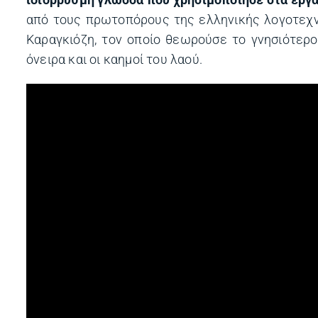
ιδιόρρυθμη γλώσσα πού χρησιμοποίησε στα έργα
από τους πρωτοπόρους της ελληνικής λογοτεχνία
Καραγκιόζη, τον οποίο θεωρούσε το γνησιότερ
όνειρα και οι καημοί του λαού.