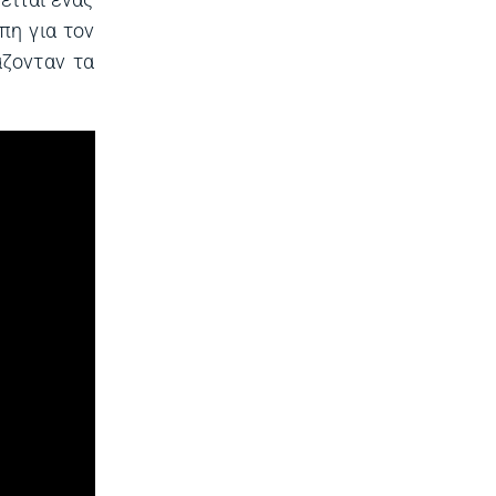
είται ένας
πη για τον
άζονταν τα