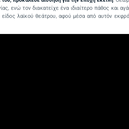
 του, προκάλεσε αίσθηση για την εποχή εκείνη
. Θεωρ
ς, ενώ τον διακατείχε ένα ιδιαίτερο πάθος και αγά
ο είδος λαϊκού θεάτρου, αφού μέσα από αυτόν εκφρ