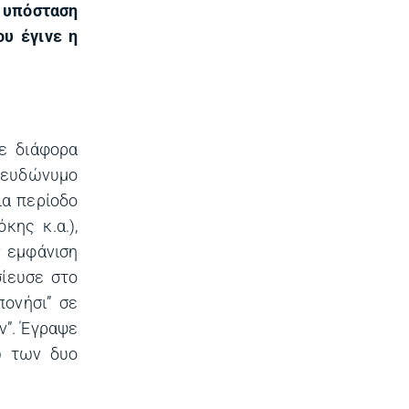
ε υπόσταση
υ έγινε η
ε διάφορα
 ψευδώνυμο
μια περίοδο
κης κ.α.),
ν εμφάνιση
σίευσε στο
πονήσι” σε
ν”. Έγραψε
ώ των δυο