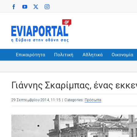
Skip
Facebook
YouTube
X
Instagram
(opens in a new tab)
(opens in a new tab)
(opens in a new tab)
(opens in a new tab)
to
content
Επικαιρότητα
Πολιτική
Αθλητικά
Οικονομία
Γιάννης Σκαρίμπας, ένας εκκ
29 Σεπτεμβρίου 2014, 11:15
|
Categories:
Πρόσωπα