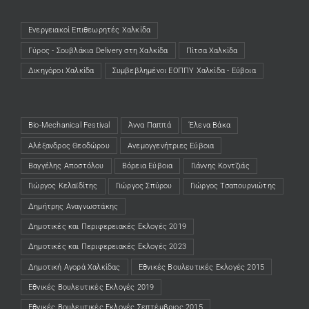
Ενεργειακοί Επιθεωρητές Χαλκίδα
(opens in a new tab)
Γύρος - Σουβλάκια Delivery στη Χαλκίδα
(opens in a new tab)
Πίτσα Χαλκίδα
(opens in a new tab)
Δικηγόροι Χαλκίδα
(opens in a new tab)
Συμβεβλημένοι ΕΟΠΠΥ Χαλκίδα - Εύβοια
(opens in a new tab)
Bio-Mechanical Festival
Άννα Παππά
Έλενα Βάκα
Αλέξανδρος Θεοδώρου
Ανεμογγενήτριες Εύβοια
Βαγγέλης Αποστόλου
Βόρεια Εύβοια
Γιάννης Κοντζιάς
Γιώργος Κελαϊδίτης
Γιώργος Σπύρου
Γιώργος Τσαπουρνιώτης
Δημήτρης Αναγνωστάκης
Δημοτικές και Περιφερειακές Εκλογές 2019
Δημοτικές και Περιφερειακές Εκλογές 2023
Δημοτική Αγορά Χαλκίδας
Εθνικές Βουλευτικές Εκλογές 2015
Εθνικές Βουλευτικές Εκλογές 2019
Εθνικές Βουλευτικές Εκλογές Σεπτέμβριος 2015