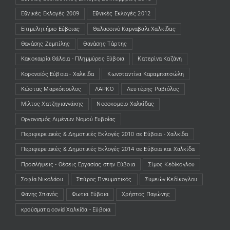
Εθνικές Εκλογές 2009
Εθνικές Εκλογές 2012
Επιμελητήριο Εύβοιας
Θαλασσινό Καρναβάλι Χαλκίδας
Θανάσης Ζεμπίλης
Θανάσης Τάρτης
Κακοκαιρία Θάλεια - Πλημμύρες Εύβοια
Κατερίνα Καζάνη
Κορονοϊός Εύβοια - Χαλκίδα
Κωνσταντίνα Καραμπατσώλη
Κώστας Μαρκόπουλος
ΛΑΡΚΟ
Λευτέρης Ραβιόλος
Μίλτος Χατζηγιαννάκης
Νοσοκομείο Χαλκίδας
Οργανισμός Λιμένων Νομού Ευβοίας
Περιφερειακές & Δημοτικές Εκλογές 2010 σε Εύβοια - Χαλκίδα
Περιφερειακές & Δημοτικές Εκλογές 2014 σε Εύβοια και Χαλκίδα
Προσλήψεις - Θέσεις Εργασίας στην Εύβοια
Σίμος Κεδίκογλου
Σοφία Νικολάου
Σπύρος Πνευματικός
Συμεών Κεδίκογλου
Φάνης Σπανός
Φωτιά Εύβοια
Χρήστος Παγώνης
κρούσματα covid Χαλκίδα - Εύβοια