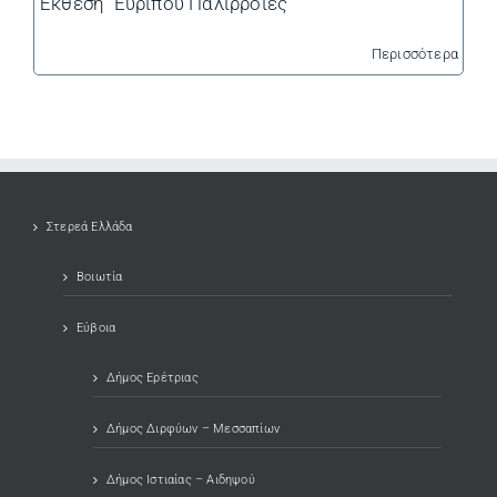
Έκθεση "Ευρίπου Παλίρροιες
Περισσότερα
Στερεά Ελλάδα
Βοιωτία
Εύβοια
Δήμος Ερέτριας
Δήμος Διρφύων – Μεσσαπίων
Δήμος Ιστιαίας – Αιδηψού