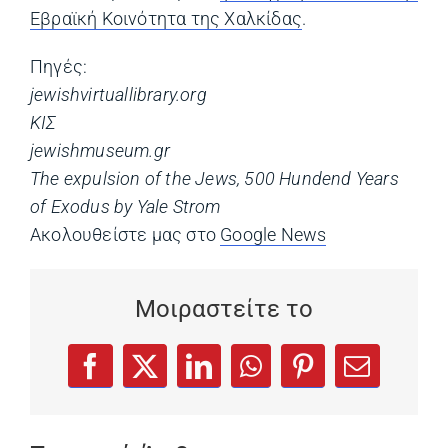
Εβραϊκή Κοινότητα της Χαλκίδας
.
Πηγές:
jewishvirtuallibrary.org
ΚΙΣ
jewishmuseum.gr
The expulsion of the Jews, 500 Hundend Years
of Exodus by Yale Strom
Ακολουθείστε μας στο
Google News
(opens in a ne
Μοιραστείτε το
(opens in a new tab)
(opens in a new tab)
(opens in a new tab)
(opens in a new tab)
(opens in a new
Facebook
X
LinkedIn
WhatsApp
Pinterest
Email