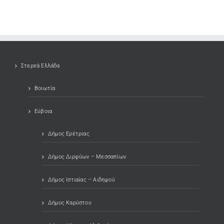
Στερεά Ελλάδα
Βοιωτία
Εύβοια
Δήμος Ερέτριας
Δήμος Διρφύων – Μεσσαπίων
Δήμος Ιστιαίας – Αιδηψού
Δήμος Καρύστου