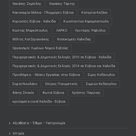
Θανάσης Ζεμπίλης
Θανάσης Τάρτης
Κακοκαιρία Θάλεια - Πλημμύρες Εύβοια
Κατερίνα Καζάνη
Κορονοϊός Εύβοια - Χαλκίδα
Κωνσταντίνα Καραμπατσώλη
Κώστας Μαρκόπουλος
ΛΑΡΚΟ
Λευτέρης Ραβιόλος
Μίλτος Χατζηγιαννάκης
Νοσοκομείο Χαλκίδας
Οργανισμός Λιμένων Νομού Ευβοίας
Περιφερειακές & Δημοτικές Εκλογές 2010 σε Εύβοια - Χαλκίδα
Περιφερειακές & Δημοτικές Εκλογές 2014 σε Εύβοια και Χαλκίδα
Προσλήψεις - Θέσεις Εργασίας στην Εύβοια
Σίμος Κεδίκογλου
Σοφία Νικολάου
Σπύρος Πνευματικός
Συμεών Κεδίκογλου
Φάνης Σπανός
Φωτιά Εύβοια
Χρήστος Παγώνης
κρούσματα covid Χαλκίδα - Εύβοια
Αξιοθέατα – Έθιμα – Γαστρονομία
Ιστορία