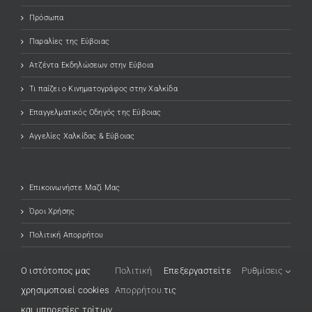
Πρόσωπα
Παραλίες της Εύβοιας
Ατζέντα Εκδηλώσεων στην Εύβοια
Τι παίζει ο Κινηματογράφος στην Χαλκίδα
Επαγγελματικός Οδηγός της Εύβοιας
Αγγελίες Χαλκίδας & Εύβοιας
Επικοινωνήστε Μαζί Μας
Όροι Χρήσης
Πολιτική Απορρήτου
O ιστότοπος μας
Πολιτική
Επεξεργαστείτε
Ρυθμίσεις
χρησιμοποιεί cookies
Απορρήτου.
τις
και υπηρεσίες τρίτων.