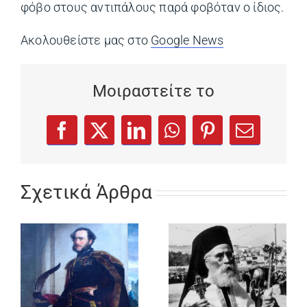
φόβο στους αντιπάλους παρά φοβόταν ο ίδιος.
Ακολουθείστε μας στο
Google News
(opens in a ne
Μοιραστείτε το
(opens in a new tab)
(opens in a new tab)
(opens in a new tab)
(opens in a new tab)
(opens in a new
Facebook
X
LinkedIn
WhatsApp
Pinterest
Email
Σχετικά Άρθρα