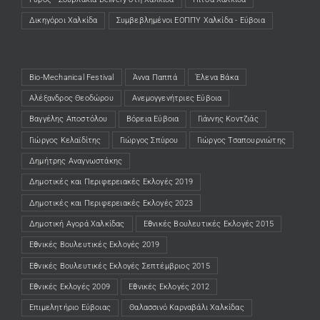
Δικηγόροι Χαλκίδα
(opens in a new tab)
Συμβεβλημένοι ΕΟΠΠΥ Χαλκίδα - Εύβοια
(opens in a new tab)
Bio-Mechanical Festival
Άννα Παππά
Έλενα Βάκα
Αλέξανδρος Θεοδώρου
Ανεμογγενήτριες Εύβοια
Βαγγέλης Αποστόλου
Βόρεια Εύβοια
Γιάννης Κοντζιάς
Γιώργος Κελαϊδίτης
Γιώργος Σπύρου
Γιώργος Τσαπουρνιώτης
Δημήτρης Αναγνωστάκης
Δημοτικές και Περιφερειακές Εκλογές 2019
Δημοτικές και Περιφερειακές Εκλογές 2023
Δημοτική Αγορά Χαλκίδας
Εθνικές Βουλευτικές Εκλογές 2015
Εθνικές Βουλευτικές Εκλογές 2019
Εθνικές Βουλευτικές Εκλογές Σεπτέμβριος 2015
Εθνικές Εκλογές 2009
Εθνικές Εκλογές 2012
Επιμελητήριο Εύβοιας
Θαλασσινό Καρναβάλι Χαλκίδας