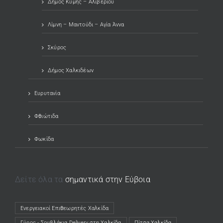
Δήμος Κύμης – Αλιβερίου
Λίμνη – Μαντούδι – Αγία Άννα
Σκύρος
Δήμος Χαλκιδέων
Ευρυτανία
Φθιώτιδα
Φωκίδα
Δείτε όλα τα
σημαντικά στην Εύβοια
Ενεργειακοί Επιθεωρητές Χαλκίδα
(opens in a new tab)
Γύρος - Σουβλάκια Delivery στη Χαλκίδα
(opens in a new tab)
Πίτσα Χαλκίδα
(opens in a new tab)