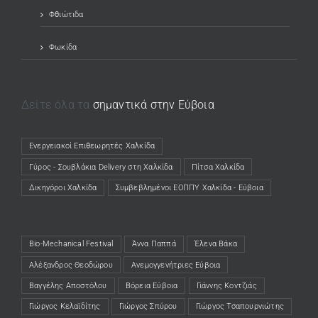
Φθιώτιδα
Φωκίδα
Δείτε όλα τα
σημαντικά στην Εύβοια
Ενεργειακοί Επιθεωρητές Χαλκίδα
(opens in a new tab)
Γύρος - Σουβλάκια Delivery στη Χαλκίδα
(opens in a new tab)
Πίτσα Χαλκίδα
(opens in a new tab)
Δικηγόροι Χαλκίδα
(opens in a new tab)
Συμβεβλημένοι ΕΟΠΠΥ Χαλκίδα - Εύβοια
(opens in a new tab)
Bio-Mechanical Festival
Άννα Παππά
Έλενα Βάκα
Αλέξανδρος Θεοδώρου
Ανεμογγενήτριες Εύβοια
Βαγγέλης Αποστόλου
Βόρεια Εύβοια
Γιάννης Κοντζιάς
Γιώργος Κελαϊδίτης
Γιώργος Σπύρου
Γιώργος Τσαπουρνιώτης