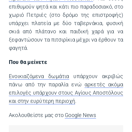
επιθυμούν ψητά και κάτι πιο παραδοσιακό, στο
χωριό Πετριές (στο δρόμο της επιστροφής)
υπάρχει πλατεία με δύο ταβερνάκια, φυσική
σκιά από πλάτανο και παιδική χαρά για να
ξεφαντώσουν τα πιτσιρίκια μέχρι να έρθουν τα
φαγητά.
Που θα μείνετε
Ενοικιαζόμενα δωμάτια
(opens in a new tab)
υπάρχουν ακριβώς
πάνω από την παραλία ενώ
αρκετές ακόμα
επιλογές υπάρχουν στους Αγίους Αποστόλους
και στην ευρύτερη περιοχή
(opens in a new tab)
.
Ακολουθείστε μας στο
Google News
(opens in a ne