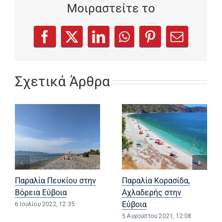
Μοιραστείτε το
(opens in a new tab)
(opens in a new tab)
(opens in a new tab)
(opens in a new tab)
(opens in a new
Facebook
X
LinkedIn
WhatsApp
Pinterest
Email
Σχετικά Άρθρα
Παραλία Πευκίου στην
Παραλία Κορασίδα,
Βόρεια Εύβοια
Αχλαδερής στην
Εύβοια
6 Ιουλίου 2022, 12:35
5 Αυγούστου 2021, 12:08