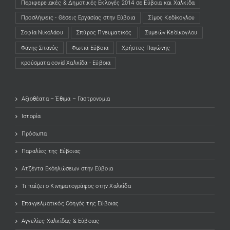
Περιφερειακές & Δημοτικές Εκλογές 2014 σε Εύβοια και Χαλκίδα
Προσλήψεις - Θέσεις Εργασίας στην Εύβοια
Σίμος Κεδίκογλου
Σοφία Νικολάου
Σπύρος Πνευματικός
Συμεών Κεδίκογλου
Φάνης Σπανός
Φωτιά Εύβοια
Χρήστος Παγώνης
κρούσματα covid Χαλκίδα - Εύβοια
Αξιοθέατα – Έθιμα – Γαστρονομία
Ιστορία
Πρόσωπα
Παραλίες της Εύβοιας
Ατζέντα Εκδηλώσεων στην Εύβοια
Τι παίζει ο Κινηματογράφος στην Χαλκίδα
Επαγγελματικός Οδηγός της Εύβοιας
Αγγελίες Χαλκίδας & Εύβοιας