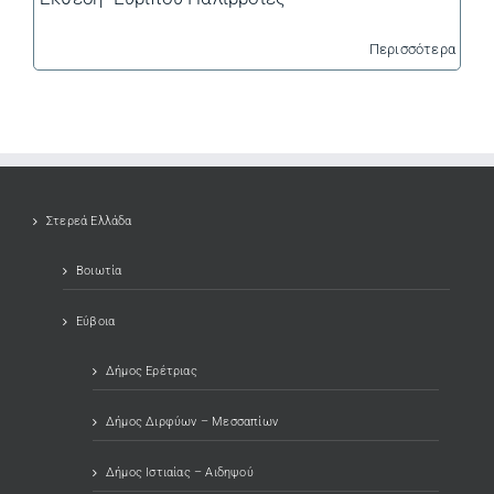
Περισσότερα
Στερεά Ελλάδα
Βοιωτία
Εύβοια
Δήμος Ερέτριας
Δήμος Διρφύων – Μεσσαπίων
Δήμος Ιστιαίας – Αιδηψού