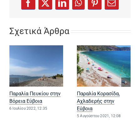
(opens in a new tab)
(opens in a new tab)
(opens in a new tab)
(opens in a new tab)
(opens in a new
Facebook
X
LinkedIn
WhatsApp
Pinterest
Email
Σχετικά Άρθρα
Παραλία Πευκίου στην
Παραλία Κορασίδα,
Βόρεια Εύβοια
Αχλαδερής στην
Εύβοια
6 Ιουλίου 2022, 12:35
5 Αυγούστου 2021, 12:08