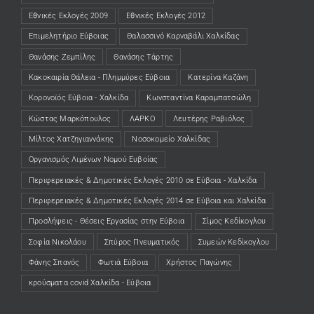
Εθνικές Εκλογές 2009
Εθνικές Εκλογές 2012
Επιμελητήριο Εύβοιας
Θαλασσινό Καρναβάλι Χαλκίδας
Θανάσης Ζεμπίλης
Θανάσης Τάρτης
Κακοκαιρία Θάλεια - Πλημμύρες Εύβοια
Κατερίνα Καζάνη
Κορονοϊός Εύβοια - Χαλκίδα
Κωνσταντίνα Καραμπατσώλη
Κώστας Μαρκόπουλος
ΛΑΡΚΟ
Λευτέρης Ραβιόλος
Μίλτος Χατζηγιαννάκης
Νοσοκομείο Χαλκίδας
Οργανισμός Λιμένων Νομού Ευβοίας
Περιφερειακές & Δημοτικές Εκλογές 2010 σε Εύβοια - Χαλκίδα
Περιφερειακές & Δημοτικές Εκλογές 2014 σε Εύβοια και Χαλκίδα
Προσλήψεις - Θέσεις Εργασίας στην Εύβοια
Σίμος Κεδίκογλου
Σοφία Νικολάου
Σπύρος Πνευματικός
Συμεών Κεδίκογλου
Φάνης Σπανός
Φωτιά Εύβοια
Χρήστος Παγώνης
κρούσματα covid Χαλκίδα - Εύβοια