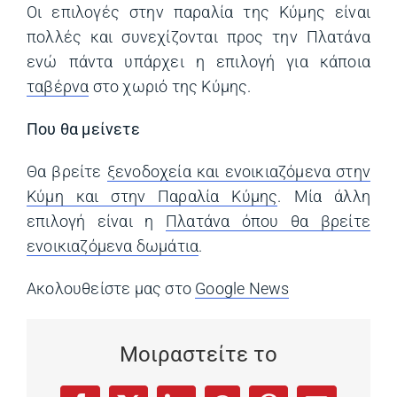
Οι επιλογές στην παραλία της Κύμης είναι
πολλές και συνεχίζονται προς την Πλατάνα
ενώ πάντα υπάρχει η επιλογή για κάποια
ταβέρνα
(opens in a new tab)
στο χωριό της Κύμης.
Που θα μείνετε
Θα βρείτε
ξενοδοχεία και ενοικιαζόμενα στην
Κύμη και στην Παραλία Κύμης
(opens in a new 
. Μία άλλη
επιλογή είναι η
Πλατάνα όπου θα βρείτε
ενοικιαζόμενα δωμάτια
(opens in a new tab)
.
Ακολουθείστε μας στο
Google News
(opens in a ne
Μοιραστείτε το