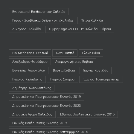
Ενεργειακοί Επιθεωρητές Χαλκίδα
(opens in a new tab)
Γύρος - Σουβλάκια Delivery στη Χαλκίδα
(opens in a new tab)
Πίτσα Χαλκίδα
(opens in a new tab)
Δικηγόροι Χαλκίδα
(opens in a new tab)
Συμβεβλημένοι ΕΟΠΠΥ Χαλκίδα - Εύβοια
(opens in a new tab)
Bio-Mechanical Festival
Άννα Παππά
Έλενα Βάκα
Αλέξανδρος Θεοδώρου
Ανεμογγενήτριες Εύβοια
Βαγγέλης Αποστόλου
Βόρεια Εύβοια
Γιάννης Κοντζιάς
Γιώργος Κελαϊδίτης
Γιώργος Σπύρου
Γιώργος Τσαπουρνιώτης
Δημήτρης Αναγνωστάκης
Δημοτικές και Περιφερειακές Εκλογές 2019
Δημοτικές και Περιφερειακές Εκλογές 2023
Δημοτική Αγορά Χαλκίδας
Εθνικές Βουλευτικές Εκλογές 2015
Εθνικές Βουλευτικές Εκλογές 2019
Εθνικές Βουλευτικές Εκλογές Σεπτέμβριος 2015