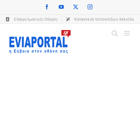
Skip
Facebook
YouTube
X
Instagram
(opens in a new tab)
(opens in a new tab)
(opens in a new tab)
(opens in a new tab)
to
Επαγγελματικός Οδηγός
(opens in a new tab)
Κατασκευή Ιστοσελίδων Χαλκίδα
content