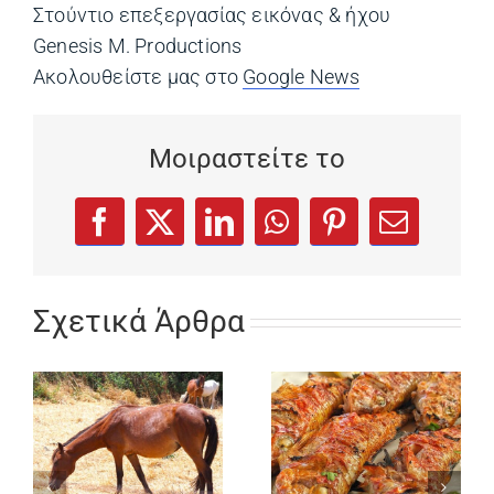
Στούντιο επεξεργασίας εικόνας & ήχου
Genesis M. Productions
Ακολουθείστε μας στο
Google News
(opens in a ne
Μοιραστείτε το
(opens in a new tab)
(opens in a new tab)
(opens in a new tab)
(opens in a new tab)
(opens in a new
Facebook
X
LinkedIn
WhatsApp
Pinterest
Email
Σχετικά Άρθρα