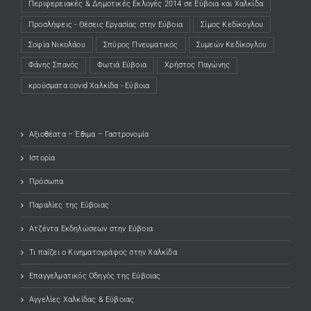
Περιφερειακές & Δημοτικές Εκλογές 2014 σε Εύβοια και Χαλκίδα
Προσλήψεις - Θέσεις Εργασίας στην Εύβοια
Σίμος Κεδίκογλου
Σοφία Νικολάου
Σπύρος Πνευματικός
Συμεών Κεδίκογλου
Φάνης Σπανός
Φωτιά Εύβοια
Χρήστος Παγώνης
κρούσματα covid Χαλκίδα - Εύβοια
Αξιοθέατα – Έθιμα – Γαστρονομία
Ιστορία
Πρόσωπα
Παραλίες της Εύβοιας
Ατζέντα Εκδηλώσεων στην Εύβοια
Τι παίζει ο Κινηματογράφος στην Χαλκίδα
Επαγγελματικός Οδηγός της Εύβοιας
Αγγελίες Χαλκίδας & Εύβοιας