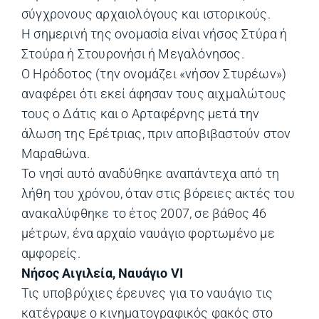
σύγχρονους αρχαιολόγους και ιστορικούς.
Η σημερινή της ονομασία είναι νήσος Στύρα ή
Στούρα ή Στουρονήσι ή Μεγαλόνησος.
Ο Ηρόδοτος (την ονομάζει «νήσον Στυρέων»)
αναφέρει ότι εκεί άφησαν τους αιχμαλώτους
τους ο Δάτις και ο Αρταφέρνης μετά την
άλωση της Ερέτριας, πριν αποβιβαστούν στον
Μαραθώνα.
Το νησί αυτό αναδύθηκε αναπάντεχα από τη
λήθη του χρόνου, όταν στις βόρειες ακτές του
ανακαλύφθηκε το έτος 2007, σε βάθος 46
µέτρων, ένα αρχαίο ναυάγιο φορτωµένο µε
αµφορείς.
Νήσος Αιγιλεία, Ναυάγιο VI
Τις υποβρύχιες έρευνες για το ναυάγιο τις
κατέγραψε ο κινηματογραφικός φακός στο