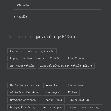
Φθιώτιδα
Φωκίδα
Δείτε όλα τα
σημαντικά στην Εύβοια
Ενεργειακοί Επιθεωρητές Χαλκίδα
(opens in a new tab)
Γύρος - Σουβλάκια Delivery στη Χαλκίδα
(opens in a new tab)
Πίτσα Χαλκίδα
(opens in a new tab)
Δικηγόροι Χαλκίδα
(opens in a new tab)
Συμβεβλημένοι ΕΟΠΠΥ Χαλκίδα - Εύβοια
(opens in a new tab)
Bio-Mechanical Festival
Άννα Παππά
Έλενα Βάκα
Αλέξανδρος Θεοδώρου
Ανεμογγενήτριες Εύβοια
Βαγγέλης Αποστόλου
Βόρεια Εύβοια
Γιάννης Κοντζιάς
Γιώργος Κελαϊδίτης
Γιώργος Σπύρου
Γιώργος Τσαπουρνιώτης