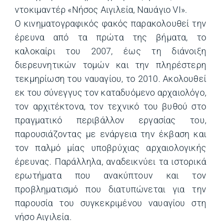
ντοκιμαντέρ «Νήσος Αιγιλεία, Ναυάγιο VI».
Ο κινηµατογραφικός φακός παρακολουθεί την
έρευνα από τα πρώτα της βήµατα, το
καλοκαίρι του 2007, έως τη διάνοιξη
διερευνητικών τοµών και την πληρέστερη
τεκµηρίωση του ναυαγίου, το 2010. Ακολουθεί
εκ του σύνεγγυς τον καταδυόµενο αρχαιολόγο,
τον αρχιτέκτονα, τον τεχνικό του βυθού στο
πραγµατικό περιβάλλον εργασίας του,
παρουσιάζοντας µε ενάργεια την έκβαση και
τον παλµό µίας υποβρύχιας αρχαιολογικής
έρευνας. Παράλληλα, αναδεικνύει τα ιστορικά
ερωτήµατα που ανακύπτουν και τον
προβληµατισµό που διατυπώνεται για την
παρουσία του συγκεκριµένου ναυαγίου στη
νήσο Αιγιλεία.